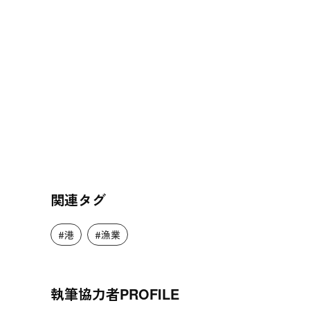
関連タグ
#港
#漁業
執筆協力者
PROFILE