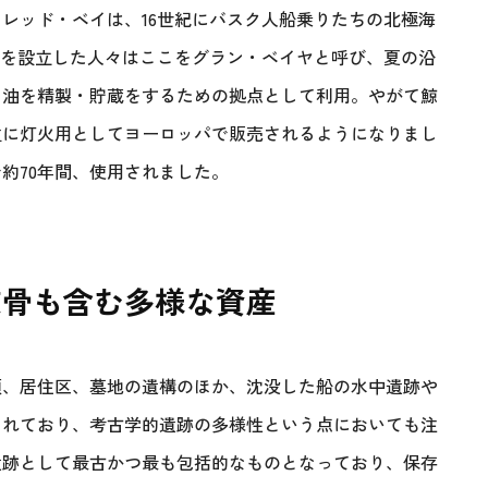
レッド・ベイは、16世紀にバスク人船乗りたちの北極海
基地を設立した人々はここをグラン・ベイヤと呼び、夏の沿
て油を精製・貯蔵をするための拠点として利用。やがて鯨
主に灯火用としてヨーロッパで販売されるようになりまし
約70年間、使用されました。
鯨骨も含む多様な資産
頭、居住区、墓地の遺構のほか、沈没した船の水中遺跡や
まれており、考古学的遺跡の多様性という点においても注
遺跡として最古かつ最も包括的なものとなっており、保存