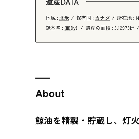
遺産DATA
地域 :
北米
保有国 :
カナダ
所在地 :
N
録基準 :
(iii)
(iv)
遺産の面積 :
3.12973㎢
About
鯨油を精製・貯蔵し、灯