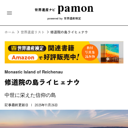
メインナビ
コンテンツへスキップ
世界遺産検定
powered by
ホーム
世界遺産リスト
修道院の島ライヒェナウ
Monastic Island of Reichenau
修道院の島ライヒェナウ
中世に栄えた信仰の島
記事最終更新日
2025年11月26日