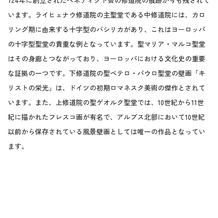
724年に創立されたベネディクト会の修道院の痕跡が今も残されて
います。ライヒェナウ修道院の主聖堂である中修道院には、カロ
リング期に由来する十字型のバシリカがあり、これはヨーロッパ
の十字型聖堂の貴重な例となっています。聖マリア・マルコ聖堂
はその身廊とつながっており、ヨーロッパにおける文化史の重要
な証拠の一つです。下修道院の聖ペテロ・パウロ聖堂の壁画「キ
リストの栄光」は、ドイツの初期ロマネスク美術の傑作とされて
います。また、上修道院の聖ゲオルク聖堂では、10世紀から11世
紀に描かれたフレスコ画が有名で、アルプス北部において10世紀
以前から保存されている風景壁画としては唯一の作品となってい
ます。