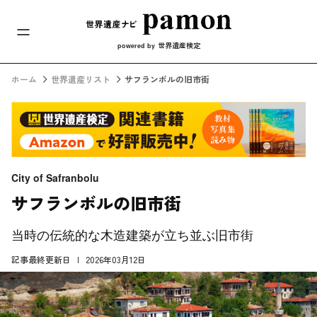
メインナビ
コンテンツへスキップ
世界遺産検定
powered by
ホーム
世界遺産リスト
サフランボルの旧市街
City of Safranbolu
サフランボルの旧市街
当時の伝統的な木造建築が立ち並ぶ旧市街
記事最終更新日
2026年03月12日