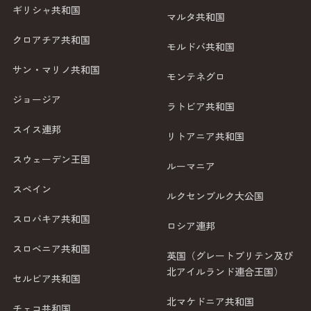
ギリシャ共和国
マルタ共和国
クロアチア共和国
モルドバ共和国
サン・マリノ共和国
モンテネグロ
ジョージア
ラトビア共和国
スイス連邦
リトアニア共和国
スウェーデン王国
ルーマニア
スペイン
ルクセンブルク大公国
スロバキア共和国
ロシア連邦
スロベニア共和国
英国（グレートブリテン及び
北アイルランド連合王国）
セルビア共和国
北マケドニア共和国
チェコ共和国