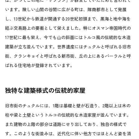
います。険しい山間の谷間に広がる町は、隊商都市として発展
し、13世紀から鉄道が開通する20世紀初頭まで、黒海と地中海を
結ぶ交易路上の要衝として栄えました。特にオスマン帝国時代の
17世紀に最も栄え、今でも山の斜面にはトルコ風の伝統的な木造
建築が立ち並んでいます。世界遺産にはチュクルと呼ばれる旧市
街、クランキョイと呼ばれる新市街、丘の上にあるバーラルと呼
ばれる住宅地が登録されています。
独特な建築様式の伝統的家屋
旧市街のチュクルには、1階は基礎と壁が石造り、2階以上は木の
柱や梁と土壁というトルコの伝統的な木造家屋が並んでいます。
また建物の上階の部分は道路にせり出しており、独自の様式で
す。このような街並みは、近代化に伴い他方ではほとんど姿を消