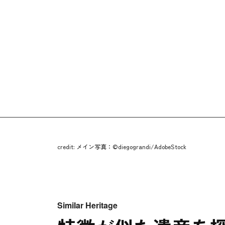
credit: メイン写真：©diegograndi/AdobeStock
Similar Heritage