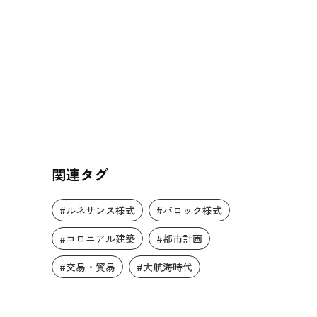
関連タグ
#ルネサンス様式
#バロック様式
#コロニアル建築
#都市計画
#交易・貿易
#大航海時代