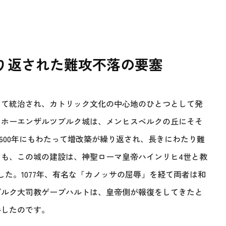
繰り返された難攻不落の要塞
って統治され、カトリック文化の中心地のひとつとして発
るホーエンザルツブルク城は、メンヒスベルクの丘にそそ
600年にもわたって増改築が繰り返され、長きにわたり難
も、この城の建設は、神聖ローマ皇帝ハインリヒ4世と教
た。1077年、有名な「カノッサの屈辱」を経て両者は和
ブルク大司教ゲープハルトは、皇帝側が報復をしてきたと
手したのです。