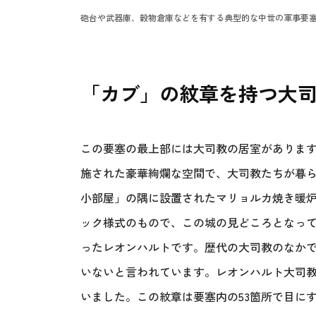
砲台や武器庫、穀物倉庫などを有する典型的な中世の軍事要塞でもあった（©
「カブ」の紋章を持つ大
この要塞の最上部には大司教の居室がありま
施された豪華絢爛な空間で、大司教たちが暮
小部屋」の隅に設置されたマリョルカ焼き暖
ック様式のもので、この城の見どころとなって
ったレオンハルトです。歴代の大司教のなか
いないと言われています。レオンハルト大司
いました。この紋章は要塞内の53箇所で目に