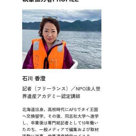
石川 香澄
記者（フリーランス）／NPO法人世
界遺産アカデミー認定講師
北海道出身。高校時代にAFSでタイ王国
へ交換留学。その後、同志社大学へ進学
し、卒業後は専門紙記者として10年働い
たのち、一般メディアで編集および取材
活動に従事。世界遺産検定マイスター。