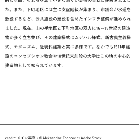
的な空間、それらを繋ぐ小さな通りが碁盤の目状に建設されまし
た。また、下町地区には主に支配階級が集まり、市議会が水道を
敷設するなど、公共施設の建設を含めたインフラ整備が進められ
ました。現在、山の手地区と下町地区の双方に16～18世紀の建造
物が多く立ち並び、その建築様式はムデハル様式、新古典主義様
式、モダニズム、近現代建築と実に多様です。なかでも1511年建
設のコンセプシオン教会や18世紀末創設の大学はこの地の中心的
建造物として知られています。
credit: メイン写真：©Aleksandar Todorovic/Adobe Stock