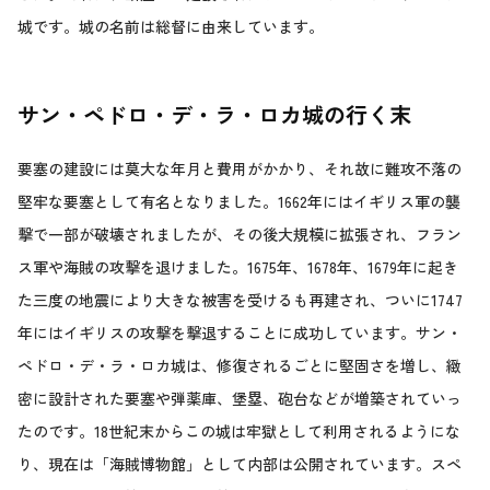
城です。城の名前は総督に由来しています。
サン・ペドロ・デ・ラ・ロカ城の行く末
要塞の建設には莫大な年月と費用がかかり、それ故に難攻不落の
堅牢な要塞として有名となりました。1662年にはイギリス軍の襲
撃で一部が破壊されましたが、その後大規模に拡張され、フラン
ス軍や海賊の攻撃を退けました。1675年、1678年、1679年に起き
た三度の地震により大きな被害を受けるも再建され、ついに1747
年にはイギリスの攻撃を撃退することに成功しています。サン・
ペドロ・デ・ラ・ロカ城は、修復されるごとに堅固さを増し、緻
密に設計された要塞や弾薬庫、堡塁、砲台などが増築されていっ
たのです。18世紀末からこの城は牢獄として利用されるようにな
り、現在は「海賊博物館」として内部は公開されています。スペ