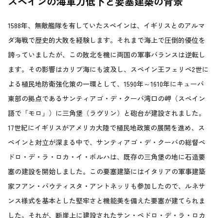
スペインの海軍力低下と要塞建築の背景
1588年、無敵艦隊を有していたスペインは、イギリスとのアルマ
ダ海戦で歴史的大敗を経験します。それまで海上で圧倒的優位を
誇っていましたが、この敗北を機に両国の軍事バランスは逆転し
ます。その影響はカリブ海にも波及し、スペイン王フェリペ2世に
よる植民地防衛強化策の一環として、1590年～1610年にキューバ
東部の拠点であるサンティアゴ・デ・クーバ湾口の岬（スペイン
語で「モロ」）に三角堡（ラヴリン）と砲台が建設されました。
17世紀にイギリスがアメリカ大陸で植民地政策の展開を進め、ス
ペインと対立が深まる中で、サンティアゴ・デ・クーバの総督ペ
ドロ・デ・ラ・ロカ・イ・ボルハは、既存の三角堡の地に石造要
塞の建設を開始しました。この要塞建築にはイタリアの軍事建築
家フアン・バウティスタ・アントネッリも参加したので、ルネサ
ンス様式を基本とした堅牢さと機能美を備えた要塞が建てられま
した。それが、断崖上に建設されたサン・ペドロ・デ・ラ・ロカ