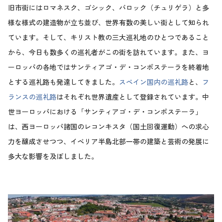
旧市街にはロマネスク、ゴシック、バロック（チュリゲラ）と多
様な様式の建造物が立ち並び、世界有数の美しい街として知られ
ています。そして、キリスト教の三大巡礼地のひとつであること
から、今日も数多くの巡礼者がこの街を訪れています。また、ヨ
ーロッパの各地ではサンティアゴ・デ・コンポステーラを終着地
とする巡礼路も発達してきました。
スペイン国内の巡礼路
と、
フ
ランスの巡礼路
はそれぞれ世界遺産として登録されています。中
世ヨーロッパにおける「サンティアゴ・デ・コンポステーラ」
は、西ヨーロッパ諸国のレコンキスタ（国土回復運動）への求心
力を醸成させつつ、イベリア半島北部一帯の建築と芸術の発展に
多大な影響を及ぼしました。