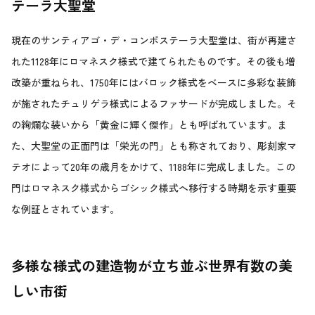
テーラ大聖堂
現在のサンティアゴ・デ・コンポステーラ大聖堂は、街が再建さ
れた1128年にロマネスク様式で建てられたものです。その後も増
改築が重ねられ、1750年にはバロック様式をベースに多彩な装飾
が施されたチュリゲラ様式によるファサードが完成しました。そ
の絢爛な装いから「黄金に輝く傑作」とも呼ばれています。ま
た、大聖堂の正面門は「栄光の門」とも称されており、彫刻家マ
テオによって20年の歳月をかけて、1188年に完成しました。この
門はロマネスク様式からゴシック様式へ移行する時期を示す重要
な例証とされています。
多様な様式の建造物が立ち並ぶ世界有数の美
しい市街