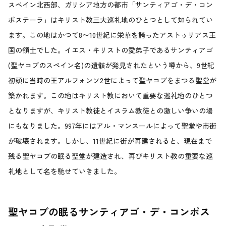
スペイン北西部、ガリシア地方の都市「サンティアゴ・デ・コン
ポステーラ」はキリスト教三大巡礼地のひとつとして知られてい
ます。この地はかつて8〜10世紀に栄華を誇ったアストゥリアス王
国の領土でした。イエス・キリストの愛弟子であるサンティアゴ
(聖ヤコブのスペイン名)の遺骸が発見されたという噂から、9世紀
初頭に当時の王アルフォンソ2世によって聖ヤコブをまつる聖堂が
築かれます。この地はキリスト教において重要な巡礼地のひとつ
となりますが、キリスト教徒とイスラム教徒との激しい争いの場
にもなりました。997年にはアル・マンスールによって聖堂や市街
が破壊されます。しかし、11世紀に街が再建されると、現在まで
残る聖ヤコブの眠る聖堂が建造され、再びキリスト教の重要な巡
礼地として名を馳せていきました。
聖ヤコブの眠るサンティアゴ・デ・コンポス