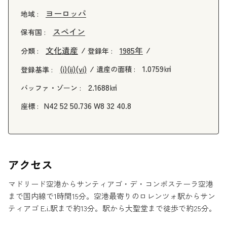
ヨーロッパ
地域 :
スペイン
保有国 :
文化遺産
1985年
分類 :
登録年 :
1.0759㎢
(i)
(ii)
(vi)
遺産の面積 :
登録基準 :
2.1688㎢
バッファ・ゾーン :
N42 52 50.736 W8 32 40.8
座標 :
アクセス
マドリード空港からサンティアゴ・デ・コンポステーラ空港
まで国内線で1時間15分。空港最寄りのロレンツォ駅からサン
ティアゴ E.i.駅まで約13分。駅から大聖堂まで徒歩で約25分。