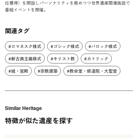
位獲得）を開設しパーソナリティを務めつつ世界遺産関連施設で
番組イベントを開催。
関連タグ
#ロマネスク様式
#ゴシック様式
#バロック様式
#新古典主義様式
#キリスト教
#カトリック
#城・宮殿
#宗教建築
#教会堂・修道院・大聖堂
Similar Heritage
特徴が似た遺産を探す