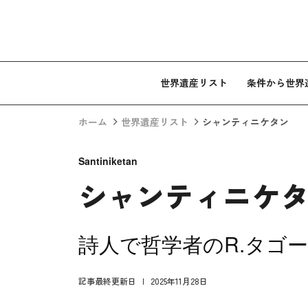
コンテンツへスキップ
世界遺産リスト
条件から世界
ホーム
世界遺産リスト
シャンティニケタン
Santiniketan
シャンティニケ
詩人で哲学者のR.タゴ
記事最終更新日
2025年11月28日