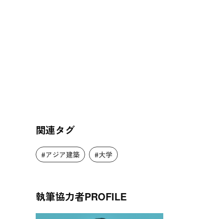
関連タグ
#アジア建築
#大学
執筆協力者
PROFILE