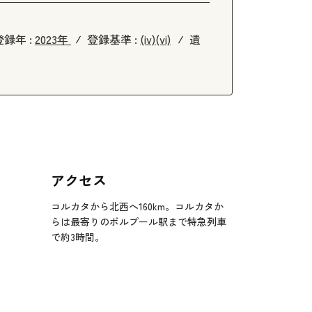
登録年 :
2023年
登録基準 :
(iv)
(vi)
遺
アクセス
コルカタから北西へ160km。コルカタか
らは最寄りのボルプール駅まで特急列車
で約3時間。