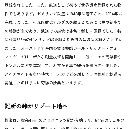
登録されました。また、鉄道として初めて世界遺産登録された物
件でもあります。ゼメリング鉄道は1848年に着工され、1854年に
完成しました。それ以前はアルプスを越えるためには馬や徒歩で
の移動が主であり、鉄道での越境は非常に難しい課題でした。特
に標高895mのゼメリング峠を越える鉄道の建設は困難とされてい
ました。オーストリア帝国の鉄道技師カール・リッター・フォ
ン・ゲーガは、新たな測量技術を開発し、二段アーチの高架橋や
トンネルなどを建設して、わずか６年で鉄道を開通させました。
ダイナマイトもない時代に、人力で岩を崩してこの難所に鉄道を
開通したのはまさに奇跡の所業といえます。
難所の峠がリゾート地へ
鉄道は、標高436mのグログニッツ駅から始まり、677mのミュルツ
ツーシュラーク駅に至ります。全長は約41kmで、14本のトンネル