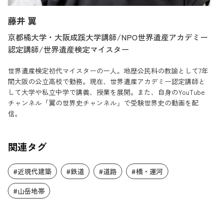
藤井 翼
京都橘大学・大阪成蹊大学講師/NPO世界遺産アカデミー
認定講師/世界遺産検定マイスター
世界遺産検定初代マイスターの一人。地歴公民科の教諭として7年
間大阪の公立高校で勤務。現在、世界遺産アカデミー認定講師と
して大学や私立中学で講義、授業を展開。また、自身のYouTube
チャンネル「翼の世界史チャンネル」で受験世界史の動画を配
信。
関連タグ
#近現代建築
#鉄道
#道路
#橋・運河
#山岳地帯