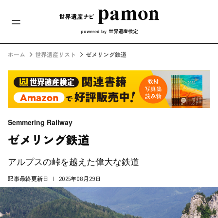
メインナビ
コンテンツへスキップ
世界遺産検定
powered by
ホーム
世界遺産リスト
ゼメリング鉄道
Semmering Railway
ゼメリング鉄道
アルプスの峠を越えた偉大な鉄道
記事最終更新日
2025年08月29日