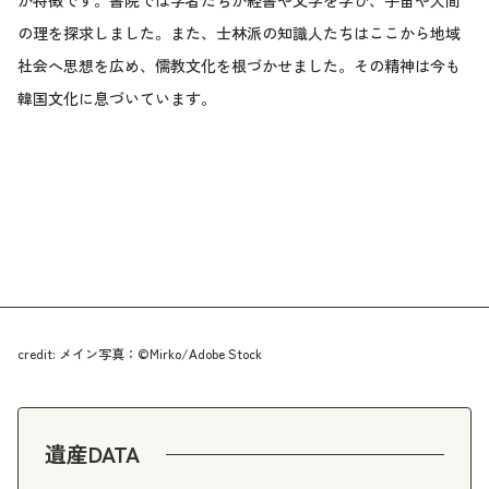
が特徴です。書院では学者たちが経書や文学を学び、宇宙や人間
の理を探求しました。また、士林派の知識人たちはここから地域
社会へ思想を広め、儒教文化を根づかせました。その精神は今も
韓国文化に息づいています。
credit: メイン写真：©Mirko/Adobe Stock
遺産DATA