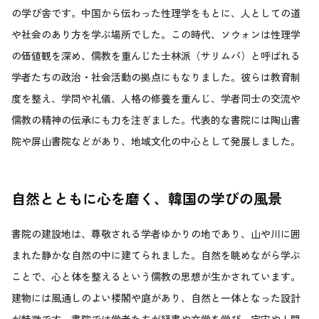
の学び舎です。中国から伝わった性理学をもとに、人としての道
や社会のあり方を学ぶ場所でした。この時代、ソウォンは性理学
の価値観を深め、儒教を重んじた士林派（サリムパ）と呼ばれる
学者たちの政治・社会活動の拠点にもなりました。彼らは教育制
度を整え、学問や礼儀、人格の修養を重んじ、学者同士の交流や
儒教の精神の伝承にも力を注ぎました。代表的な書院には陶山書
院や屏山書院などがあり、地域文化の中心として発展しました。
自然とともに心を磨く、韓国の学びの風景
書院の建設地は、尊敬される学者ゆかりの地であり、山や川に囲
まれた静かな自然の中に建てられました。自然を眺めながら学ぶ
ことで、心と体を整えるという儒教の思想が生かされています。
建物には風通しのよい楼閣や庭があり、自然と一体となった設計