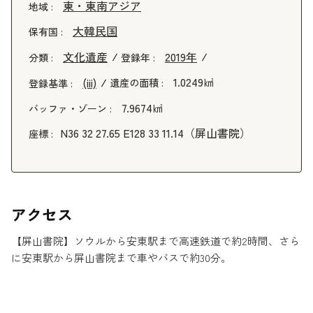
東・東南アジア
地域 :
大韓民国
保有国 :
文化遺産
2019年
分類 :
登録年 :
1.0249㎢
(iii)
遺産の面積 :
登録基準 :
7.9674㎢
バッファ・ゾーン :
N36 32 27.65 E128 33 11.14（屏山書院）
座標 :
アクセス
【屏山書院】ソウルから安東駅まで高速鉄道で約2時間、さら
に安東駅から屏山書院まで車やバスで約30分。