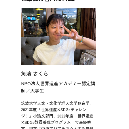
角濱 さくら
NPO法人世界遺産アカデミー認定講
師／大学生
筑波大学人文・文化学群人文学類在学。
2021年度「世界遺産✕SDGsチャレン
ジ！」小論文部門、2022年度「世界遺産
✕SDGs教員養成プログラム」で最優秀
賞。現在は中央アジアを中心とする無形