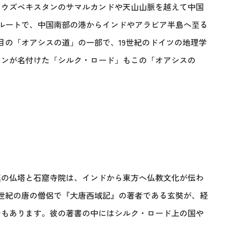
らウズベキスタンのサマルカンドや天山山脈を越えて中国
ルートで、中国南部の港からインドやアラビア半島へ至る
目の「オアシスの道」の一部で、19世紀のドイツの地理学
ェンが名付けた「シルク・ロード」もこの「オアシスの
ド
連の仏塔と石窟寺院は、インドから東方へ仏教文化が伝わ
世紀の唐の僧侶で『大唐西域記』の著者である玄奘が、経
でもあります。彼の著書の中にはシルク・ロード上の国や