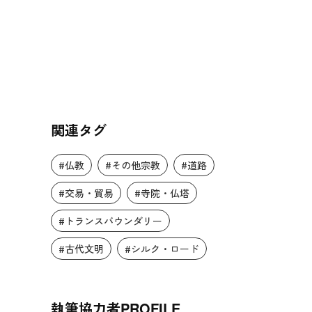
関連タグ
#仏教
#その他宗教
#道路
#交易・貿易
#寺院・仏塔
#トランスバウンダリー
#古代文明
#シルク・ロード
執筆協力者
PROFILE