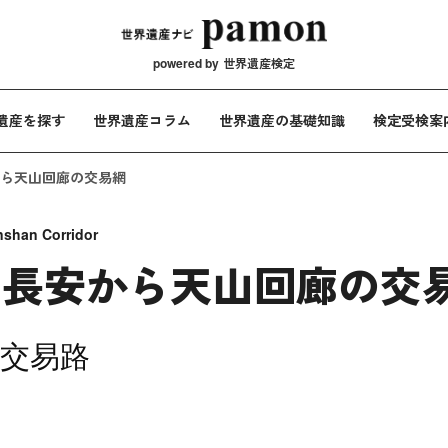
メインナビ
powered by
世界遺産検定
遺産を探す
世界遺産コラム
世界遺産の基礎知識
検定受検案
ら天山回廊の交易網
nshan Corridor
：長安から天山回廊の交
交易路