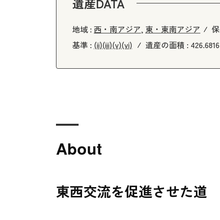
遺産DATA
地域 :
西・南アジア
,
東・東南アジア
保
基準 :
(ii)
(iii)
(v)
(vi)
遺産の面積 :
426.681
About
東西交流を促進させた道