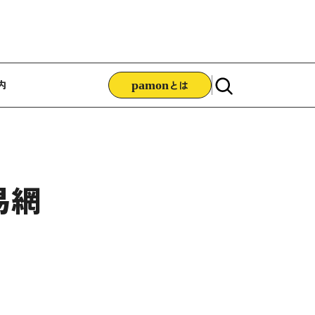
ゲーション
内
pamon
とは
易網