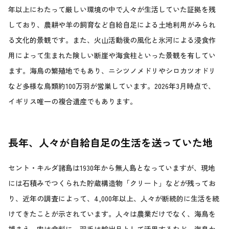
年以上にわたって厳しい環境の中で人々が生活していた証拠を残
しており、農耕や羊の飼育など自給自足による土地利用がみられ
る文化的景観です。また、火山活動後の風化と氷河による浸食作
用によって生まれた険しい断崖や海食柱といった景観を有してい
ます。海鳥の繁殖地でもあり、ニシツノメドリやシロカツオドリ
など多様な鳥類約100万羽が営巣しています。2026年3月時点で、
イギリス唯一の複合遺産でもあります。
長年、人々が自給自足の生活を送っていた地
セント・キルダ諸島は1930年から無人島となっていますが、現地
には石積みでつくられた貯蔵構造物「クリート」などが残ってお
り、近年の調査によって、4,000年以上、人々が断続的に生活を続
けてきたことが示されています。人々は農業だけでなく、海鳥を