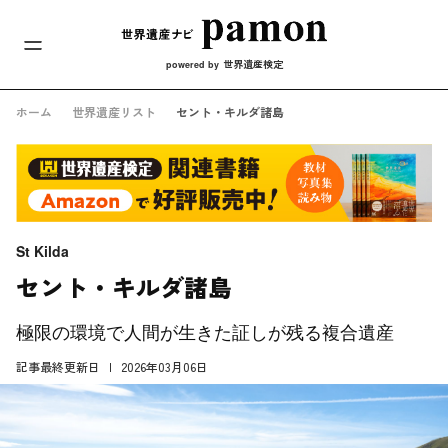
メインナビ
コンテンツへスキップ
世界遺産検定
powered by
ホーム
世界遺産リスト
セント・キルダ諸島
St Kilda
セント・キルダ諸島
極限の環境で人間が生きた証しが残る複合遺産
記事最終更新日
2026年03月06日