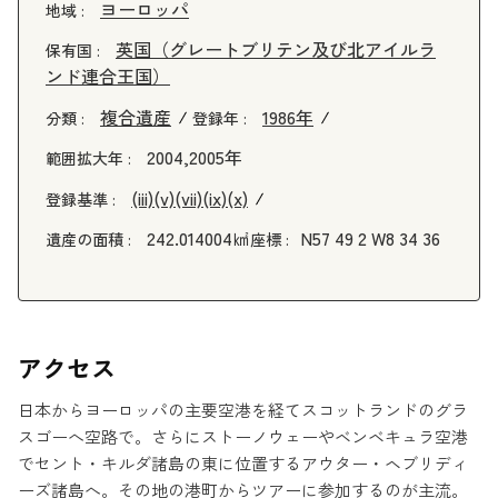
ヨーロッパ
地域 :
英国（グレートブリテン及び北アイルラ
保有国 :
ンド連合王国）
複合遺産
1986年
分類 :
登録年 :
2004,2005年
範囲拡大年 :
(iii)
(v)
(vii)
(ix)
(x)
登録基準 :
242.014004㎢
N57 49 2 W8 34 36
遺産の面積 :
座標 :
アクセス
日本からヨーロッパの主要空港を経てスコットランドのグラ
スゴーへ空路で。さらにストーノウェーやベンベキュラ空港
でセント・キルダ諸島の東に位置するアウター・ヘブリディ
ーズ諸島へ。その地の港町からツアーに参加するのが主流。