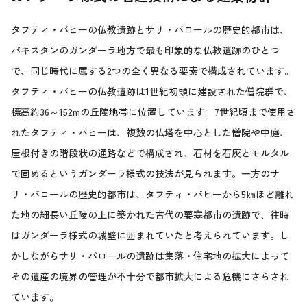
タフティ・バヒーの仏教遺跡とサリ・バロールの歴史的都市は、
パキスタンのガンダーラ地方で最も印象的な仏教遺跡のひとつ
で、同じ時代に属する2つの全く異なる要素で構成されています。
タフティ・バヒーの仏教遺跡は1世紀初頭に建設された僧院群で、
標高約36～152mの丘陵地帯に位置しています。7世紀頃まで使用さ
れたタフティ・バヒーは、複数の仏塔を中心とした僧院や中庭、
屋根付きの階段状の通路などで構成され、石材を石灰とモルタル
で固めるというガンダーラ様式の技法が見られます。一方のサ
リ・バロールの歴史的都市は、タフティ・バヒーから5㎞ほど離れ
た地の細長い丘陵の上に築かれた古代の要塞都市の遺跡で、往時
はガンダーラ様式の城壁に囲まれていたと考えられています。し
かしながらサリ・バロールの遺跡は集落・住宅地の拡大によって
その遺産の境界の管理が不十分で都市拡大による危機にさらされ
ています。