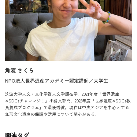
角濱 さくら
NPO法人世界遺産アカデミー認定講師／大学生
筑波大学人文・文化学群人文学類在学。2021年度「世界遺産
✕SDGsチャレンジ！」小論文部門、2022年度「世界遺産✕SDGs教
員養成プログラム」で最優秀賞。現在は中央アジアを中心とする
無形文化遺産の保護や活用について関心がある。
関連タグ