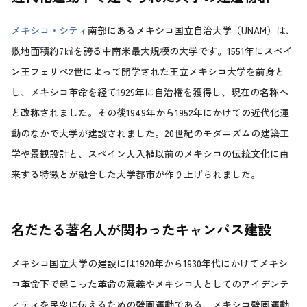
メキシコ・シティ
南部にあるメキシコ国立自治大学（UNAM）は、
敷地面積約7㎢を誇る中南米最大規模の大学です。1551年にスペイ
ン王フェリペ2世によって開学された王立メキシコ大学を前身と
し、メキシコ革命を経て1929年に自治権を獲得し、現在の名称へ
と改称されました。その後1949年から1952年にかけての近代化運
動のなかで大学が建設されました。20世紀のモダニズムの建築工
学や景観設計と、スペイン人入植以前のメキシコの伝統文化に由
来する特徴とが融合した大学都市が作り上げられました。
名だたる著名人が関わったキャンパス建設
メキシコ国立大学の建設には1920年から1930年代にかけてメキシ
コ革命下で起こった革命の意義やメキシコ人としてのアイデンテ
ィティを民衆に伝えるための壁画運動である、メキシコ壁画運動