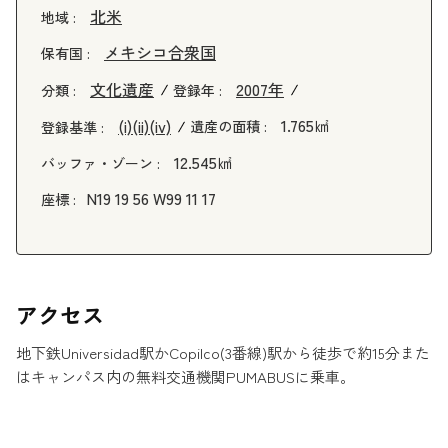
北米
地域 :
メキシコ合衆国
保有国 :
文化遺産
2007年
分類 :
登録年 :
1.765㎢
(i)
(ii)
(iv)
遺産の面積 :
登録基準 :
12.545㎢
バッファ・ゾーン :
N19 19 56 W99 11 17
座標 :
アクセス
地下鉄Universidad駅かCopilco(3番線)駅から徒歩で約15分また
はキャンパス内の無料交通機関PUMABUSに乗車。