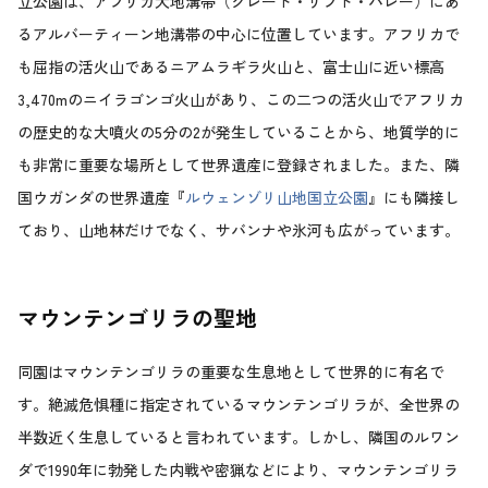
立公園は、アフリカ大地溝帯（グレート・リフト・バレー）にあ
るアルバーティーン地溝帯の中心に位置しています。アフリカで
も屈指の活火山であるニアムラギラ火山と、富士山に近い標高
3,470mのニイラゴンゴ火山があり、この二つの活火山でアフリカ
の歴史的な大噴火の5分の2が発生していることから、地質学的に
も非常に重要な場所として世界遺産に登録されました。また、隣
国ウガンダの世界遺産『
ルウェンゾリ山地国立公園
』にも隣接し
ており、山地林だけでなく、サバンナや氷河も広がっています。
マウンテンゴリラの聖地
同園はマウンテンゴリラの重要な生息地として世界的に有名で
す。絶滅危惧種に指定されているマウンテンゴリラが、全世界の
半数近く生息していると言われています。しかし、隣国のルワン
ダで1990年に勃発した内戦や密猟などにより、マウンテンゴリラ