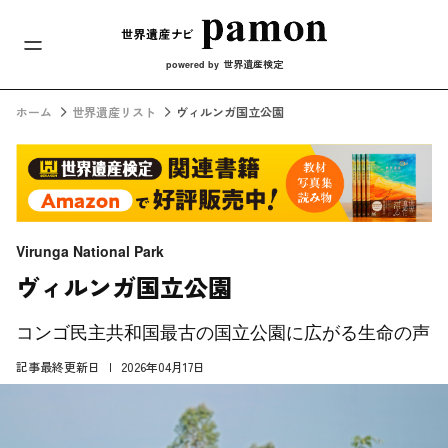
メインナビ
コンテンツへスキップ
世界遺産検定
powered by
ホーム
世界遺産リスト
ヴィルンガ国立公園
Virunga National Park
ヴィルンガ国立公園
コンゴ民主共和国最古の国立公園に広がる生命の声
記事最終更新日
2026年04月17日