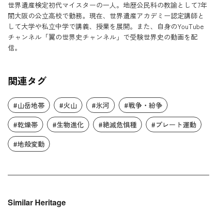
世界遺産検定初代マイスターの一人。地歴公民科の教諭として7年
間大阪の公立高校で勤務。現在、世界遺産アカデミー認定講師と
して大学や私立中学で講義、授業を展開。また、自身のYouTube
チャンネル「翼の世界史チャンネル」で受験世界史の動画を配
信。
関連タグ
#山岳地帯
#火山
#氷河
#戦争・紛争
#乾燥帯
#生物進化
#絶滅危惧種
#プレート運動
#地殻変動
Similar Heritage