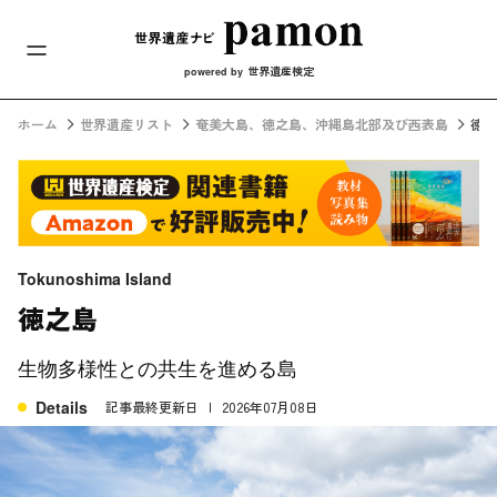
メインナビ
コンテンツへスキップ
世界遺産検定
powered by
ホーム
世界遺産リスト
奄美大島、徳之島、沖縄島北部及び西表島
徳之
Tokunoshima Island
徳之島
生物多様性との共生を進める島
Details
記事最終更新日
2026年07月08日