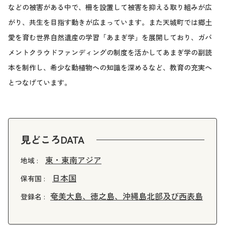
などの被害がある中で、柵を設置して被害を抑える取り組みが広
がり、共生を目指す動きが広まっています。また天城町では郷土
愛を育む世界自然遺産の学習「あまぎ学」を展開しており、ガバ
メントクラウドファンディングの制度を活かしてあまぎ学の副読
本を制作し、希少な動植物への知識を深めるなど、教育の充実へ
とつなげています。
見どころDATA
東・東南アジア
地域 :
日本国
保有国 :
奄美大島、徳之島、沖縄島北部及び西表島
登録名 :