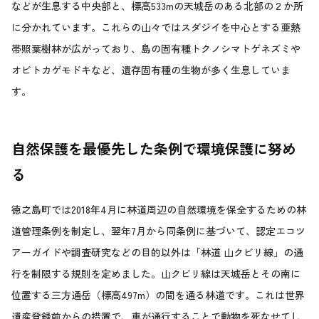
などが生息する中央部と、標高533mの天城岳のある北部の２か所
に分かれています。これらの山々ではスダジイを中心とする亜熱
帯照葉樹林が広がっており、島の固有種トクノシマトゲネズミや
オビトカゲモドキなど、遺存固有種の生物が多く生息していま
す。
自然保護を最優先した条例で環境保護に努め
る
徳之島町では2018年4月に林道周辺の自然環境を保全するための林
道管理条例を制定し、翌年7月から同条例に基づいて、認定エコツ
アーガイドや調査研究などの目的以外は「林道 山クビリ線」の通
行を制限する規則を定めました。山クビリ線は天城岳とその南に
位置する三方通岳（標高497m）の間を通る林道です。これは世界
遺産登録前からの措置で、車が通行することで動物を死なせてし