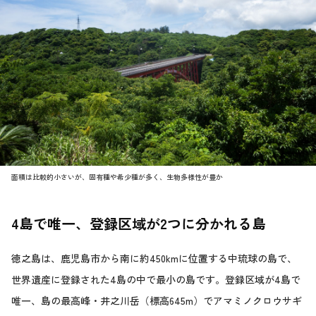
面積は比較的小さいが、固有種や希少種が多く、生物多様性が豊か
4島で唯一、登録区域が2つに分かれる島
徳之島は、鹿児島市から南に約450kmに位置する中琉球の島で、
世界遺産に登録された4島の中で最小の島です。登録区域が4島で
唯一、島の最高峰・井之川岳（標高645m）でアマミノクロウサギ