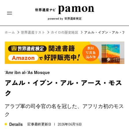
メインナビ
コンテンツへスキップ
世界遺産検定
powered by
ホーム
世界遺産リスト
カイロの歴史地区
アムル・イブン・アル・アー
‘Amr ibn al-‘As Mosque
アムル・イブン・アル・アース・モス
ク
アラブ軍の司令官の名を冠した、アフリカ初のモス
ク
Details
記事最終更新日
2026年06月16日