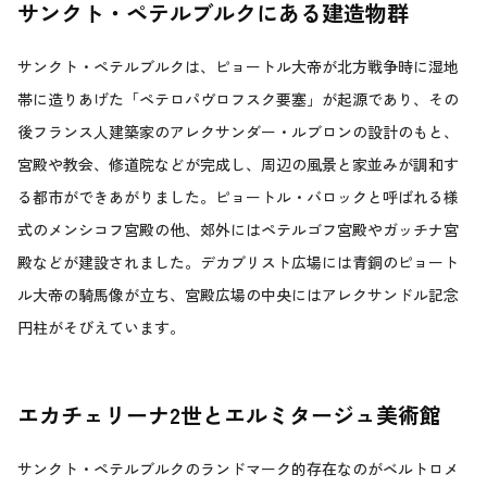
サンクト・ペテルブルクにある建造物群
サンクト・ペテルブルクは、ピョートル大帝が北方戦争時に湿地
帯に造りあげた「ペテロパヴロフスク要塞」が起源であり、その
後フランス人建築家のアレクサンダー・ルブロンの設計のもと、
宮殿や教会、修道院などが完成し、周辺の風景と家並みが調和す
る都市ができあがりました。ピョートル・バロックと呼ばれる様
式のメンシコフ宮殿の他、郊外にはペテルゴフ宮殿やガッチナ宮
殿などが建設されました。デカブリスト広場には青銅のピョート
ル大帝の騎馬像が立ち、宮殿広場の中央にはアレクサンドル記念
円柱がそびえています。
エカチェリーナ2世とエルミタージュ美術館
サンクト・ペテルブルクのランドマーク的存在なのがベルトロメ