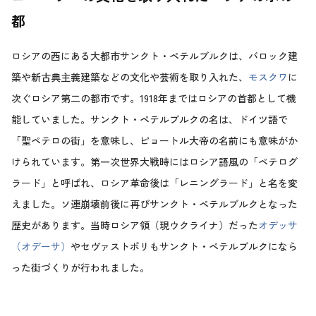
都
ロシアの西にある大都市サンクト・ペテルブルクは、バロック建
築や新古典主義建築などの文化や芸術を取り入れた、
モスクワ
に
次ぐロシア第二の都市です。1918年まではロシアの首都として機
能していました。サンクト・ペテルブルクの名は、ドイツ語で
「聖ペテロの街」を意味し、ピョートル大帝の名前にも意味がか
けられています。第一次世界大戦時にはロシア語風の「ペテログ
ラード」と呼ばれ、ロシア革命後は「レニングラード」と名を変
えました。ソ連崩壊前後に再びサンクト・ペテルブルクとなった
歴史があります。当時ロシア領（現ウクライナ）だった
オデッサ
（オデーサ）
やセヴァストポリもサンクト・ペテルブルクになら
った街づくりが行われました。