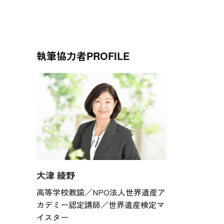
執筆協力者
PROFILE
大津 綾野
高等学校教諭／NPO法人世界遺産ア
カデミー認定講師／世界遺産検定マ
イスター