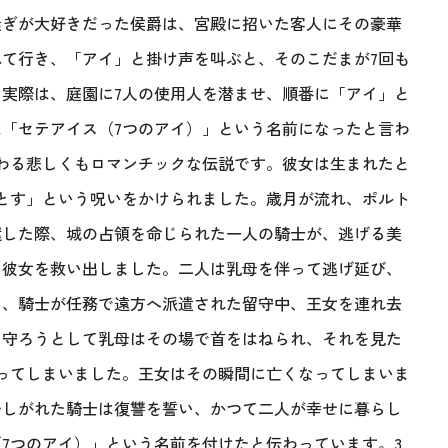
騒ぎが大好きだった侯爵は、宮殿に招いた客人にその豪華
て行き、「アイ」と掛け声を叫ぶと、そのこだまが7回も
実際は、庭園に7人の使用人を潜ませ、順番に「アイ」と
「セテアイス（7つのアイ）」という名前になったと言わ
わる悲しくもロマンチックな伝説です。彼女は生まれたと
とす」という呪いをかけられました。歳月が流れ、ポルト
還した際、城の占領を命じられた一人の騎士が、逃げる美
、彼女を救い出しました。二人は乳母を伴って逃げ延び、
し、騎士が任務で遠方へ派遣された留守中、王女を連れ去
を守ろうとして乳母はその場で首をはねられ、それを見た
ってしまいました。王女はその瞬間に亡くなってしまいま
ひしがれた騎士は復讐を誓い、かつて二人が幸せに暮らし
7つのアイ）」という名前を付けたと伝わっています。3