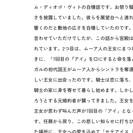
ム・ディオゴ・ヴィトの自慢話です。お祭り
さを披露していました。彼らを展望台へと連れ
響くのだと敷地の広さを自慢していたのです。
言わせていただけでしたが、この話から宮殿は
れています。2つ目は、ムーア人の王女にまつ
きに、「7回目の『アイ』を口にすると命を落
ガルの初代国王がムーア人からシントラを奪
しい王女に出会ったのです。騎士は恋に落ち
騎士の家に身を寄せて暮らし始めます。しか
ろうとする元婚約者が襲ってきました。王女
王女が思わず叫んだ声が7回目の「アイ」とな
す。任務から戻り、この悲しい知らせに打ち
た場所に、王女への愛を込めて「セテアイス（