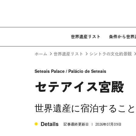
コンテンツへスキップ
世界遺産リスト
条件から世界
ホーム
世界遺産リスト
シントラの文化的景観
Seteais Palace / Palácio de Seteais
セテアイス宮殿
世界遺産に宿泊するこ
Details
記事最終更新日
2026年07月09日