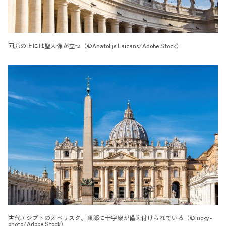
回廊の上には聖人像が立つ（©Anatolijs Laicans/Adobe Stock）
古代エジプトのオベリスク。頂部に十字架が備え付けられている（©lucky-
photo/Adobe Stock）