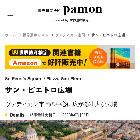
メインナビ
コンテンツへスキップ
世界遺産検定
powered by
ホーム
世界遺産リスト
ヴァティカン市国
サン・ピエトロ広場
St. Peter's Square / Piazza San Pietro
サン・ピエトロ広場
ヴァティカン市国の中心に広がる壮大な広場
Details
記事最終更新日
2026年07月03日