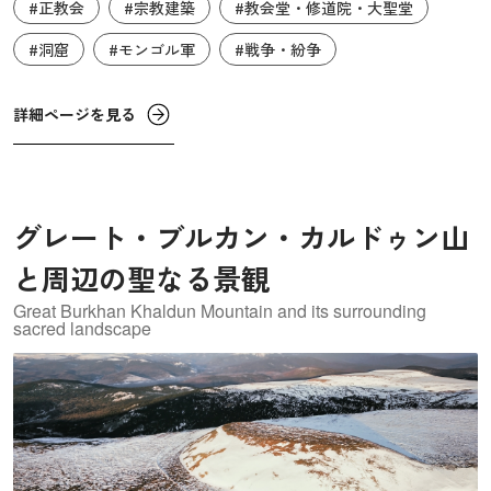
設されたキーウ最古の聖堂です。後にロシア各地の聖堂建
#正教会
#宗教建築
#教会堂・修道院・大聖堂
築に影響を及ぼしたことから、「ロシア聖堂の母」と呼ば
#洞窟
#モンゴル軍
#戦争・紛争
れます。郊外の高台に立つキーウ・ペチェルーシク大修道
院はやはり11世紀に建設され、宗教・学問・教育の広い分
詳細ページを見る
野で中世ロシア有数の「知の中心」でした。13世紀にモン
ゴル軍により破壊されましたが、19世紀になって再興され
ました。世界遺産には、ペレストヴォ地域にある救世主聖
堂も併せて登録されています。
グレート・ブルカン・カルドゥン山
と周辺の聖なる景観
Great Burkhan Khaldun Mountain and its surrounding
sacred landscape