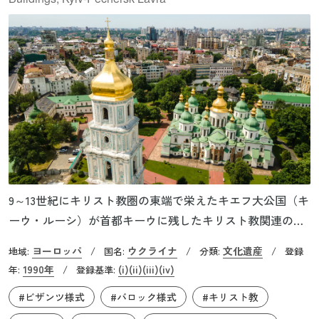
9～13世紀にキリスト教圏の東端で栄えたキエフ大公国（キ
ーウ・ルーシ）が首都キーウに残したキリスト教関連の建
築物群です。キエフ大公国は10世紀末にギリシャ正教を国
ヨーロッパ
ウクライナ
文化遺産
地域:
/
国名:
/
分類:
/
登録
教として公認し、ビザンツ様式の教会や修道院が数多く建
1990年
(i)
(ii)
(iii)
(iv)
年:
/
登録基準:
てられました。キーウの中心部にある聖ソフィア聖堂はキ
#ビザンツ様式
#バロック様式
#キリスト教
ーウ・ルーシ全盛期の11世紀にヤロスラフ賢公によって建