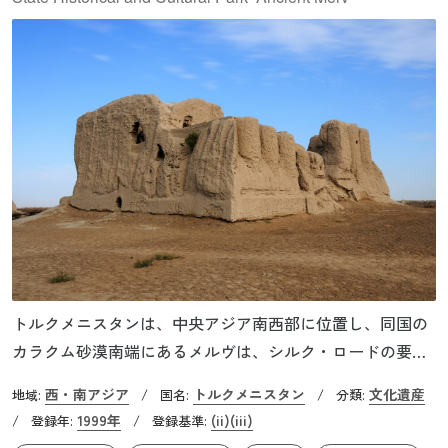
トルクメニスタンは、中央アジア南西部に位置し、同国の
カラクム砂漠南端にあるメルヴは、シルク・ロードの要衝
として栄えたオアシス都市で、最も古く、かつ最も良い状
西・南アジア
トルクメニスタン
文化遺産
地域:
/
国名:
/
分類:
態で残っている都市遺跡です。紀元前6世紀から盛衰を繰り
1999年
(ii)
(iii)
/
登録年:
/
登録基準:
返し、セルジューク朝の首都となった12世紀頃には最盛期