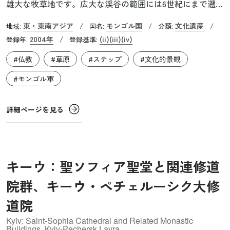
雄大な牧草地です。広大な渓谷の範囲には6世紀にまで遡る
考古遺跡が数多く残り、遊牧民とその社会の様子を現代に
東・東南アジア
モンゴル国
文化遺産
地域:
/
国名:
/
分類:
/
伝えています。この地は古くから東西交易の交差点であ
2004年
(ii)
(iii)
(iv)
登録年:
/
登録基準:
り、突厥やウイグルの拠点として発展しました。13～14世
#仏教
#草原
#ステップ
#文化的景観
紀にはモンゴル帝国の首都として繁栄しました。また最古
のモンゴル仏教寺院も残っており、モンゴル仏教の発展の
#モンゴル軍
舞台でもあります。
詳細ページを見る
キーウ：聖ソフィア聖堂と関連修道
院群、キーウ・ペチェルーシク大修
道院
Kyiv: Saint-Sophia Cathedral and Related Monastic
Buildings, Kyiv-Pechersk Lavra