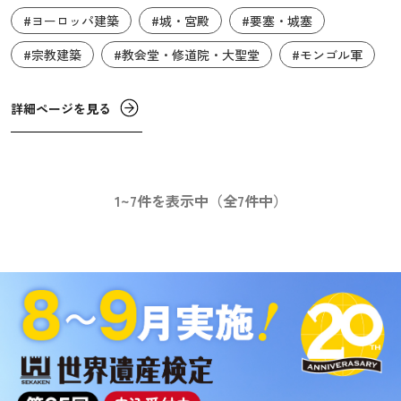
#ヨーロッパ建築
#城・宮殿
#要塞・城塞
彼らを「タタール」と呼び、恐れました。そのタタール人
の襲来に備えて築かれたのがスピシュ城です。現在の城の
#宗教建築
#教会堂・修道院・大聖堂
#モンゴル軍
原型は12世紀のもので、15世紀頃からはルネサンスやバロ
ック様式の建物が次々と増築されました。18世紀には軍隊
詳細ページを見る
の駐屯地となりましたが、1780年に火災が発生し、以降廃
墟となりました。
1~7件を表示中（全7件中）