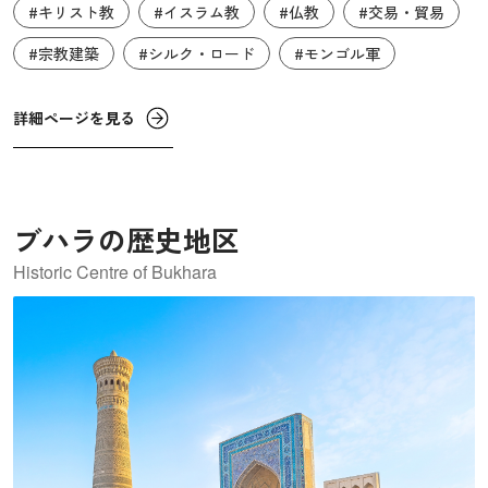
#キリスト教
#イスラム教
#仏教
#交易・貿易
を迎えました。文化の中心地としても重要となり、多くの
イスラム教学者などが訪れました。一時期はさまざまな宗
#宗教建築
#シルク・ロード
#モンゴル軍
教が共存し、イスラム教、ゾロアスター教、キリスト教に
関する遺構のほか、仏塔や僧院跡など世界最西端の仏教遺
詳細ページを見る
跡が現存しています。1221年にモンゴルの軍勢によって滅
ぼされました。
ブハラの歴史地区
Historic Centre of Bukhara