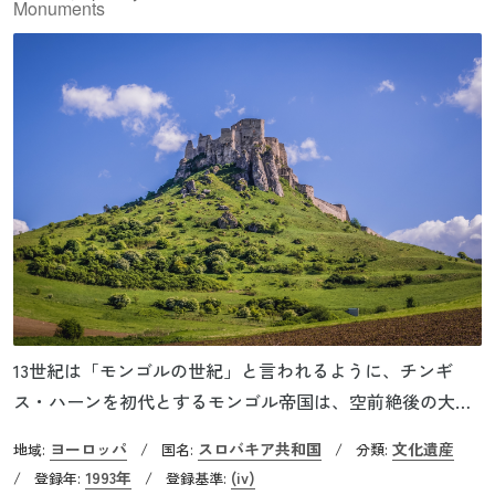
Monuments
13世紀は「モンゴルの世紀」と言われるように、チンギ
ス・ハーンを初代とするモンゴル帝国は、空前絶後の大帝
国を形成します。その脅威はヨーロッパにもおよび、ドイ
ヨーロッパ
スロバキア共和国
文化遺産
地域:
/
国名:
/
分類:
ツ・ポーランド軍がモンゴル軍と戦った1241年の「ワール
1993年
(iv)
/
登録年:
/
登録基準:
シュタットの戦い」は世に有名です。ヨーロッパの人々は