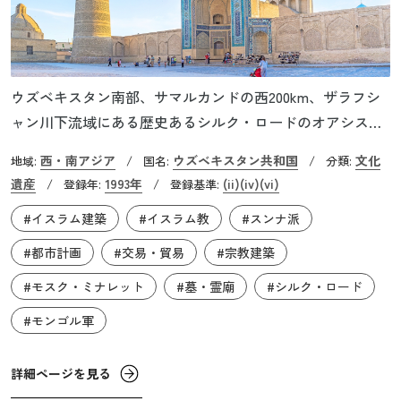
ウズベキスタン南部、サマルカンドの西200km、ザラフシ
ャン川下流域にある歴史あるシルク・ロードのオアシス都
市です。ブハラという名はサンスクリット語の「僧院（ビ
西・南アジア
ウズベキスタン共和国
文化
地域:
/
国名:
/
分類:
ハーラ）」が由来といわれています。紀元前5世紀にはすで
遺産
1993年
(ii)
(iv)
(vi)
/
登録年:
/
登録基準:
にシルク・ロードの要塞都市となり、交易の民ソグド人の
#イスラム建築
#イスラム教
#スンナ派
都市国家がありました。その後8世紀にイスラム勢力がここ
を支配し、サーマーン朝やカラハン朝、ホラズム・シャー
#都市計画
#交易・貿易
#宗教建築
朝といったイスラム王朝の首都として繁栄しました。今も
#モスク・ミナレット
#墓・霊廟
#シルク・ロード
残るイスマーイール廟はこの時期の建物で中央アジアに現
存する最古のイスラム建築です。
#モンゴル軍
詳細ページを見る