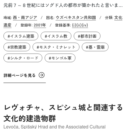
元前７～８世紀にはソグド人の都市が築かれたと言いま
す。サマルは「人々が出会う」、カンドは「街」という意
西・南アジア
ウズベキスタン共和国
文化
地域:
/
国名:
/
分類:
味で、まさに世界の交差点ともいうべきところです。歴史
遺産
2001年
(i)
(ii)
(iv)
/
登録年:
/
登録基準:
的には3度破壊されています。紀元前4世紀にはアレクサン
#イスラム建築
#イスラム教
#都市計画
ドロス大王が、8世紀にはアラブ人のイスラム勢力が、そし
て13世紀にはモンゴルのチンギス・ハンが攻め寄せてきま
#宗教建築
#モスク・ミナレット
#墓・霊廟
した。特にモンゴル軍の破壊はすさまじく、住民はことご
#シルク・ロード
#モンゴル軍
とく殺され、建物はほぼすべて破壊されたと伝わっていま
す。今その場所は「アフラースィヤーブの丘」となり当時
詳細ページを見る
のものは何も残されていません。その後14世紀になってテ
ィムールがサマルカンドを帝国の都と定め、街の中心はア
フラースィヤーブの丘から現在のレギスタン広場へと移り
ました。
レヴォチャ、スピシュ城と関連する
文化的建造物群
Levoča, Spišský Hrad and the Associated Cultural