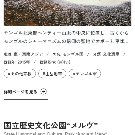
モンゴル北東部ヘンティー山脈の中央に位置し、古くから
モンゴルのシャーマニズムの信仰の聖地でオボーと呼ばれ
る石塚がたてられています。オボーには祖先の霊が宿って
東・東南アジア
モンゴル国
文化遺産
地域:
/
国名:
/
分類:
/
いると考えられており、神の象徴となるものや絹などが木
2015年
(iv)
(vi)
登録年:
/
登録基準:
の棒に結びつけられています。この地ではモンゴル古来の
#その他宗教
#山岳地帯
#モンゴル軍
シャーマニズムと仏教が融合した祭事が行われています。
またこの地は中央アジアステップとシベリア・タイガが交
わる特殊な自然景観が広がり、レッドリストに登録されて
詳細ページを見る
いる動植物も生息しています。
国立歴史文化公園“メルヴ”
State Historical and Cultural Park “Ancient Merv”