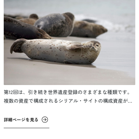
第12回は、引き続き世界遺産登録のさまざまな種類です。
複数の資産で構成されるシリアル・サイトの構成資産が国
境を越えて海外にまで点在している場合や、ひとつのプロ
パティで世界遺産登録されている自然環境などが国境を越
詳細ページを見る
えて広がっている場合、トランスバウンダリー・サイト
（国境を超える遺産）と呼ばれます。