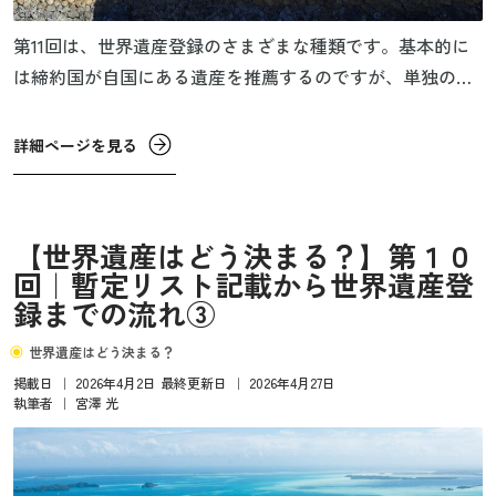
第11回は、世界遺産登録のさまざまな種類です。基本的に
は締約国が自国にある遺産を推薦するのですが、単独の遺
産を推薦する場合や複数の資産を組み合わせて登録する場
合のほかに、国境を越えて広がる資産を複数の国で協力し
詳細ページを見る
て登録する遺産などさまざまあります。
【世界遺産はどう決まる？】第１０
回｜暫定リスト記載から世界遺産登
録までの流れ③
世界遺産はどう決まる？
掲載日
｜
2026年4月2日
最終更新日
｜
2026年4月27日
執筆者
｜
宮澤 光