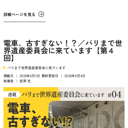
車両内で話をする人が一人もいないなんてことも珍しくな
いけど、こちらではみんなガヤガヤとお喋りをしている。
詳細ページを見る
土曜日の朝早くということもあってか、友人グループや家
族連れが多く、車両内全体が賑やかだけど酔っ払いが大声
で話すような耳障りなうるささはなく、笑い声もあって楽
電車、古すぎない！？／パリまで世
しそうな雰囲気に包まれている。
界遺産委員会に来ています【第４
回】
パリまで世界遺産委員会に来ています
掲載日
｜
2026年6月3日
最終更新日
｜
2026年8月4日
執筆者
｜
宮澤 光