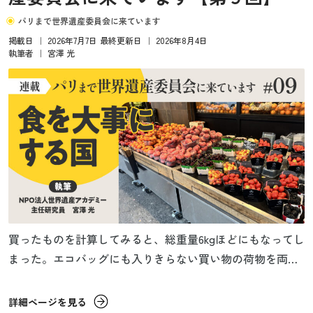
パリまで世界遺産委員会に来ています
掲載日
｜
2026年7月7日
最終更新日
｜
2026年8月4日
執筆者
｜
宮澤 光
買ったものを計算してみると、総重量6kgほどにもなってし
まった。エコバッグにも入りきらない買い物の荷物を両手
に抱えてヨロヨロと部屋に戻ると、ようやく落ち着くこと
ができた。さっそく白ブドウを食べてみたら、瑞々しくて
詳細ページを見る