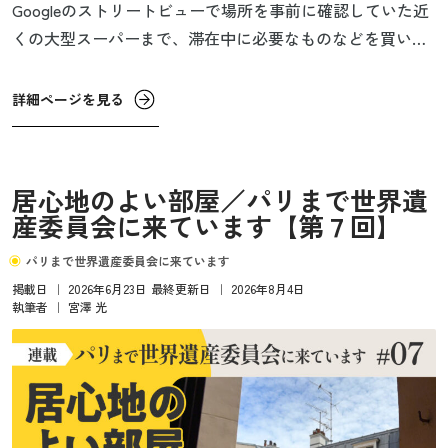
Googleのストリートビューで場所を事前に確認していた近
くの大型スーパーまで、滞在中に必要なものなどを買いに
行く。昔からよく使っていた全国展開のスーパーで、服か
ら食器や日用品、食品までいろいろ売っているのでこうい
詳細ページを見る
う時に便利。
居心地のよい部屋／パリまで世界遺
産委員会に来ています【第７回】
パリまで世界遺産委員会に来ています
掲載日
｜
2026年6月23日
最終更新日
｜
2026年8月4日
執筆者
｜
宮澤 光