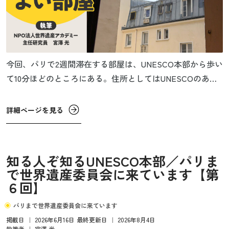
今回、パリで2週間滞在する部屋は、UNESCO本部から歩い
て10分ほどのところにある。住所としてはUNESCOのある7
区と接する15区の北のはずれ。企業が一棟まるまる買い上
げて貸し出している長期滞在型の部屋で、キッチンや冷蔵
詳細ページを見る
庫も部屋についていて自炊をすることができるので、非常
に助かる。
知る人ぞ知るUNESCO本部／パリま
で世界遺産委員会に来ています【第
６回】
パリまで世界遺産委員会に来ています
掲載日
｜
2026年6月16日
最終更新日
｜
2026年8月4日
執筆者
｜
宮澤 光