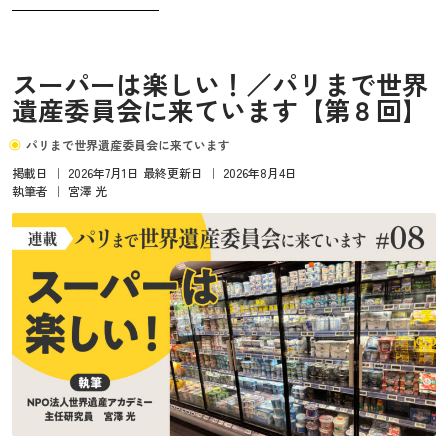
とてもおいしかった。のどが渇いていたこともあって止ま
らなくなる。食べても食べてもなくなる気配がないのがよ
い。
スーパーは楽しい！／パリまで世界
遺産委員会に来ています【第８回】
パリまで世界遺産委員会に来ています
掲載日
｜
2026年7月1日
最終更新日
｜
2026年8月4日
執筆者
｜
宮澤 光