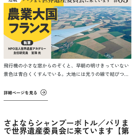
飛行機の小さな窓からのぞくと、早朝の明けきっていない
景色は青白くくすんでいる。大地には光りの線で結びつけ
られたいくつもの街灯りのかたまりが見え、その先にパリ
のものと思われる大きな街灯りが見えた。チャールズ・リ
詳細ページを見る
ンドバーグじゃないけれど、長く窮屈な飛行機旅の末に見
るパリの灯りは、疲労感を忘れさせるほどの高揚感があ
る。
さよならシャンプーボトル／パリま
で世界遺産委員会に来ています【第