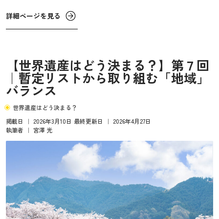
遺産委員会と中心が移っていって、最終的に世界遺産登録
詳細ページを見る
されるまでは4年半以上かかる大作業になります。
【世界遺産はどう決まる？】第７回
｜暫定リストから取り組む「地域」
バランス
世界遺産はどう決まる？
掲載日
｜
2026年3月10日
最終更新日
｜
2026年4月27日
執筆者
｜
宮澤 光