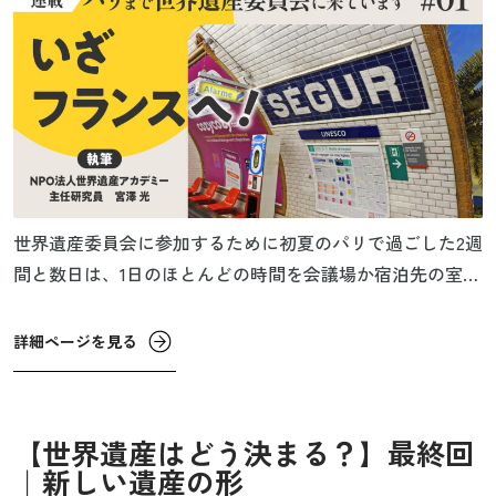
世界遺産委員会に参加するために初夏のパリで過ごした2週
間と数日は、1日のほとんどの時間を会議場か宿泊先の室内
で過ごしたけれど、新しい体験の刺激とフランス語の響き
や街並みの懐かしさ、そして疲労や緊張と退屈の混ざり合
詳細ページを見る
った、海外で過ごす日々の要素が短い期間にぎゅっと濃縮
された日々だった。
【世界遺産はどう決まる？】最終回
｜新しい遺産の形