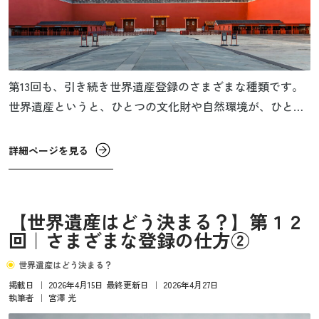
第13回も、引き続き世界遺産登録のさまざまな種類です。
世界遺産というと、ひとつの文化財や自然環境が、ひとつ
の世界遺産に登録されるイメージが強いと思いますが、ひ
とつの文化財が複数の別の世界遺産に登録されるというこ
詳細ページを見る
ともあります。
【世界遺産はどう決まる？】第１２
回｜さまざまな登録の仕方②
世界遺産はどう決まる？
掲載日
｜
2026年4月15日
最終更新日
｜
2026年4月27日
執筆者
｜
宮澤 光