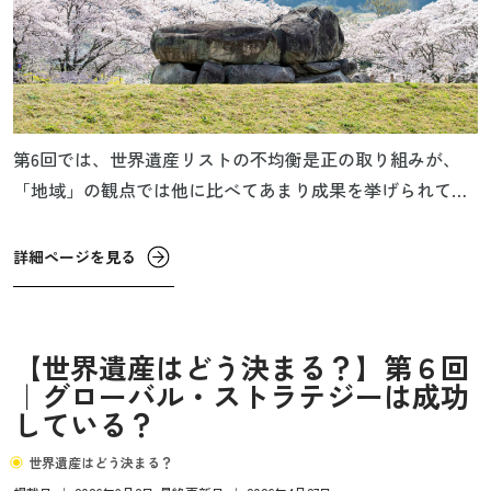
第6回では、世界遺産リストの不均衡是正の取り組みが、
「地域」の観点では他に比べてあまり成果を挙げられてい
ないと書きましたが、世界遺産委員会はそれを黙って見て
きたわけではありません。今回は、世界遺産委員会が取り
詳細ページを見る
組んできた「地域」の不均衡の解消の取り組みを見てみた
いと思います。
【世界遺産はどう決まる？】第６回
｜グローバル・ストラテジーは成功
している？
世界遺産はどう決まる？