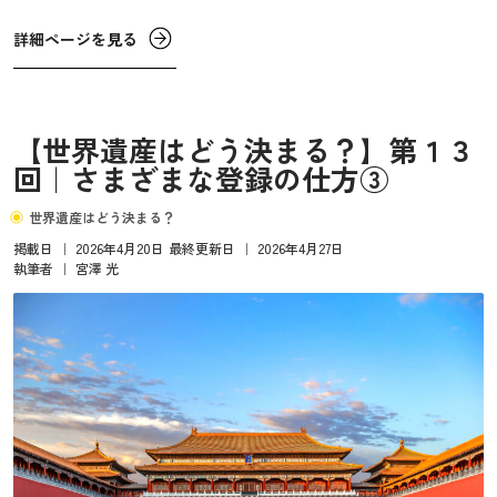
わらないのですが、最近では「無形の要素」や「無形文化
遺産」との結びつきが重視されるような遺産も登録される
詳細ページを見る
ようになっています。
【世界遺産はどう決まる？】第１３
回｜さまざまな登録の仕方③
世界遺産はどう決まる？
掲載日
｜
2026年4月20日
最終更新日
｜
2026年4月27日
執筆者
｜
宮澤 光