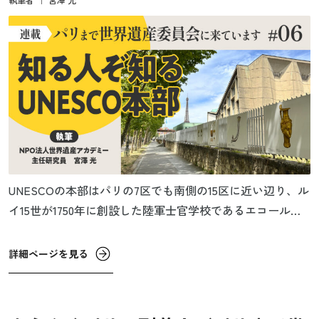
UNESCOの本部はパリの7区でも南側の15区に近い辺り、ル
イ15世が1750年に創設した陸軍士官学校であるエコール・
ミリテールのすぐ裏にある。エコール・ミリテールの前に
は広いシャン・ドゥ・マルス公園が広がり、その先にはエ
詳細ページを見る
ッフェル塔がそびえているので、ほとんどの人はUNESCO
の本部がそこにあるのを知らないと思う。