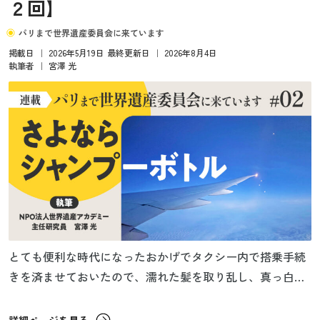
２回】
パリまで世界遺産委員会に来ています
掲載日
｜
2026年5月19日
最終更新日
｜
2026年8月4日
執筆者
｜
宮澤 光
とても便利な時代になったおかげでタクシー内で搭乗手続
きを済ませておいたので、濡れた髪を取り乱し、真っ白に
曇った眼鏡ごしに目玉をぎょろぎょろさせて出国ゲートの
文字を探しながら、急ぎ足で空港内を駆け抜ける。そうい