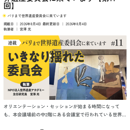
回】
パリまで世界遺産委員会に来ています
掲載日
｜
2026年8月4日
最終更新日
｜
2026年8月4日
執筆者
｜
宮澤 光
オリエンテーション・セッションが始まる時間になって
も、本会議場前の中2階にある会議室で行われている世界遺
産ビューロー（議長や書記など）や委員国、世界遺産セン