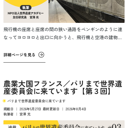
飛行機の座席と座席の間の狭い通路をペンギンのように連
なってヨロヨロと出口に向かうと、飛行機と空港の建物を
つなぐボーディングブリッジが詰まって全く先に進まなく
なっていた。いつもは飛行機を出るとみんなスタスタと歩
詳細ページを見る
き出すので、こんなに詰まることはない。他のお客さん
も、「何だどうしたんだ！？」と前方を覗いて頭を左右に
振るけど、狭い通路に人が多すぎてよく見えない。
農業大国フランス／パリまで世界遺
産委員会に来ています【第３回】
パリまで世界遺産委員会に来ています
掲載日
｜
2026年5月27日
最終更新日
｜
2026年8月4日
執筆者
｜
宮澤 光