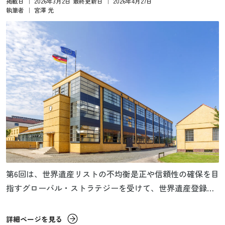
掲載日
｜
2026年3月2日
最終更新日
｜
2026年4月27日
執筆者
｜
宮澤 光
第6回は、世界遺産リストの不均衡是正や信頼性の確保を目
指すグローバル・ストラテジーを受けて、世界遺産登録は
どのように変化したのかを見たいと思います。その内容を
みていくと、うまくいっているところと、そうでもないと
詳細ページを見る