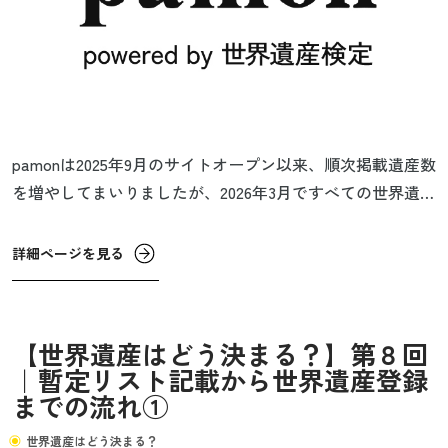
pamonは2025年9月のサイトオープン以来、順次掲載遺産数
を増やしてまいりましたが、2026年3月ですべての世界遺産
を掲載しました。今後はコラム記事のほか、世界遺産記事
も構成資産の解説を増やすなど、さらに充実を図っていき
詳細ページを見る
ます。引き続きpamonにご期待ください！
【世界遺産はどう決まる？】第８回
｜暫定リスト記載から世界遺産登録
までの流れ①
世界遺産はどう決まる？