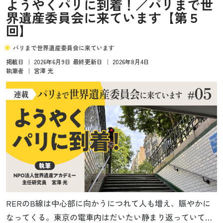
ようやくパリに到着！／パリまで世
界遺産委員会に来ています【第５
回】
パリまで世界遺産委員会に来ています
掲載日
｜
2026年6月9日
最終更新日
｜
2026年8月4日
執筆者
｜
宮澤 光
RERのB線は中心部に向かうにつれて人も増え、賑やかに
なってくる。東京の電車内はだいたい静まり返っていて、