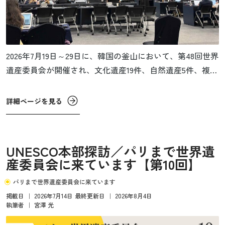
2026年7月19日～29日に、韓国の釜山において、第48回世界
遺産委員会が開催され、文化遺産19件、自然遺産5件、複合
遺産1件、合わせて25件の追加登録が決定しました。新規遺
産の一覧と、各遺産の解説ページは以下からご覧くださ
詳細ページを見る
い。
UNESCO本部探訪／パリまで世界遺
産委員会に来ています【第10回】
パリまで世界遺産委員会に来ています
掲載日
｜
2026年7月14日
最終更新日
｜
2026年8月4日
執筆者
｜
宮澤 光