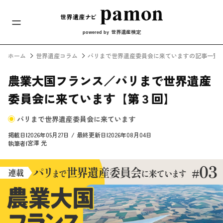
メインナビ
コンテンツへスキップ
世界遺産検定
powered by
ホーム
世界遺産コラム
パリまで世界遺産委員会に来ていますの記事一覧
農業大国フランス／パリまで世界遺産
委員会に来ています【第３回】
パリまで世界遺産委員会に来ています
掲載日
|
2026年05月27日
/
最終更新日
|
2026年08月04日
宮澤 光
執筆者
|