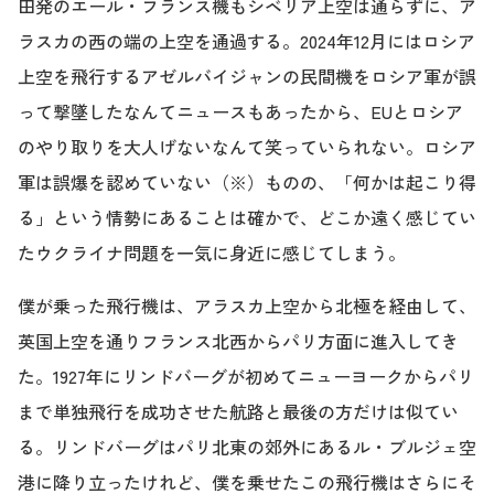
田発のエール・フランス機もシベリア上空は通らずに、ア
ラスカの西の端の上空を通過する。2024年12月にはロシア
上空を飛行するアゼルバイジャンの民間機をロシア軍が誤
って撃墜したなんてニュースもあったから、EUとロシア
のやり取りを大人げないなんて笑っていられない。ロシア
軍は誤爆を認めていない（※）ものの、「何かは起こり得
る」という情勢にあることは確かで、どこか遠く感じてい
たウクライナ問題を一気に身近に感じてしまう。
僕が乗った飛行機は、アラスカ上空から北極を経由して、
英国上空を通りフランス北西からパリ方面に進入してき
た。1927年にリンドバーグが初めてニューヨークからパリ
まで単独飛行を成功させた航路と最後の方だけは似てい
る。リンドバーグはパリ北東の郊外にあるル・ブルジェ空
港に降り立ったけれど、僕を乗せたこの飛行機はさらにそ