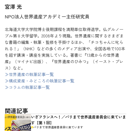
宮澤 光
NPO法人世界遺産アカデミー主任研究員
北海道大学大学院博士後期課程を満期単位取得退学。仏グルノー
ブル第Ⅱ大学留学。2008年より現職。世界遺産に関するさまざま
な書籍の編集・執筆・監修を手掛けるほか、「チコちゃんに叱ら
れる！」（NHK）などの多くのメディア出演や、全国各地で100本
を超す講演・講座を実施している。著書に『13歳からの世界遺
産』（マイナビ出版）、『世界遺産のひみつ』（イースト・プレ
ス）など。
≫世界遺産の執筆記事一覧
≫構成資産・みどころの執筆記事一覧
≫コラムの執筆記事一覧
関連記事
いざフランスへ！／パリまで世界遺産委員会に来ていま
す【第１回】
パリまで世界遺産委員会に来ています