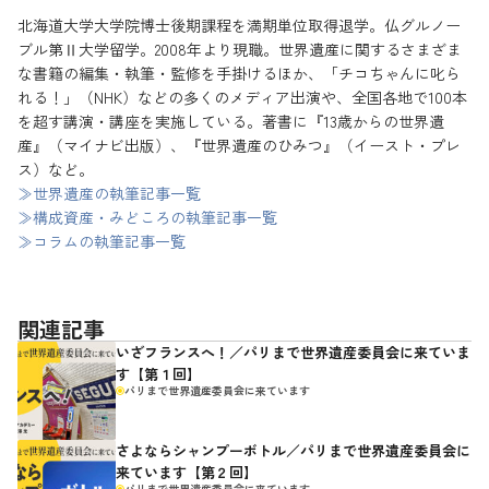
北海道大学大学院博士後期課程を満期単位取得退学。仏グルノー
ブル第Ⅱ大学留学。2008年より現職。世界遺産に関するさまざま
な書籍の編集・執筆・監修を手掛けるほか、「チコちゃんに叱ら
れる！」（NHK）などの多くのメディア出演や、全国各地で100本
を超す講演・講座を実施している。著書に『13歳からの世界遺
産』（マイナビ出版）、『世界遺産のひみつ』（イースト・プレ
ス）など。
≫世界遺産の執筆記事一覧
≫構成資産・みどころの執筆記事一覧
≫コラムの執筆記事一覧
関連記事
いざフランスへ！／パリまで世界遺産委員会に来ていま
す【第１回】
パリまで世界遺産委員会に来ています
さよならシャンプーボトル／パリまで世界遺産委員会に
来ています【第２回】
パリまで世界遺産委員会に来ています