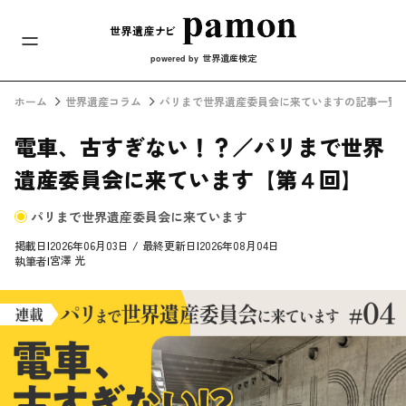
メインナビ
コンテンツへスキップ
世界遺産検定
powered by
ホーム
世界遺産コラム
パリまで世界遺産委員会に来ていますの記事一覧
電車、古すぎない！？／パリまで世界
遺産委員会に来ています【第４回】
パリまで世界遺産委員会に来ています
掲載日
|
2026年06月03日
/
最終更新日
|
2026年08月04日
宮澤 光
執筆者
|