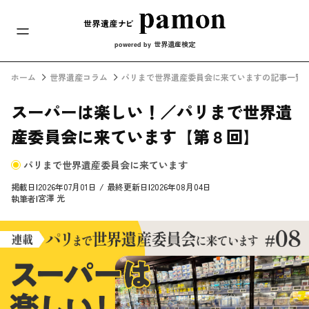
メインナビ
コンテンツへスキップ
世界遺産検定
powered by
ホーム
世界遺産コラム
パリまで世界遺産委員会に来ていますの記事一覧
スーパーは楽しい！／パリまで世界遺
産委員会に来ています【第８回】
パリまで世界遺産委員会に来ています
掲載日
|
2026年07月01日
/
最終更新日
|
2026年08月04日
宮澤 光
執筆者
|