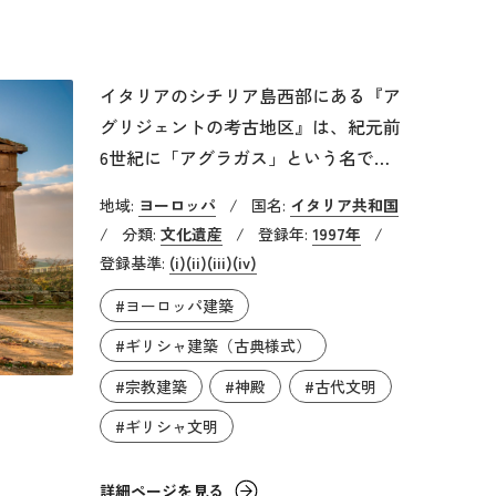
を教義とするものであり、ローマ・カ
トリック教会とは異なります。
イタリアのシチリア島西部にある『ア
グリジェントの考古地区』は、紀元前
6世紀に「アグラガス」という名で建
設された古代ギリシャの植民都市の遺
地域:
ヨーロッパ
/
国名:
イタリア共和国
跡です。人口は約30万人ほどだったと
/
分類:
文化遺産
/
登録年:
1997年
/
言われ、紀元前406年にフェニキア人
登録基準:
(i)
(ii)
(iii)
(iv)
の都市であるカルタゴに滅ぼされるま
#ヨーロッパ建築
で、約150年以上繁栄しました。その
美しさに関しては、当時の叙情詩人で
#ギリシャ建築（古典様式）
あるピンダロスに、「人間が建設した
#宗教建築
#神殿
#古代文明
最も美しい町」と言わせるほどでし
#ギリシャ文明
た。古代遺跡は、地中海を見下ろすア
クロポリスにあり、「神殿の谷」と言
詳細ページを見る