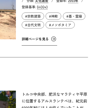
/
分類:
文化遺産
/
登録年:
2003年
/
れています。都市の起源は紀元前3千
登録基準:
(iii)
(iv)
年紀前半、シュメール人の初期王朝が
#宗教建築
#神殿
#墓・霊廟
存在していた時代に遡ります。アッカ
ド帝国（紀元前2334～前2154年頃）の
#古代文明
#メソポタミア
時代には重要な中心地であり、ウル第
3王朝（紀元2112～前2004年頃）には
詳細ページを見る
統治下に置かれていました。紀元前14
世紀から前9世紀にかけては、アッシ
リア帝国の都が置かれ、西アジアの交
易都市として発展していきます。しか
し、紀元前612年に新バビロニアとメ
ディアにより破壊され、その後1～2世
紀のパルティア時代に都市は再建され
ました。
トルコ中央部、肥沃なマラティヤ平原
に位置するアルスランテペは、紀元前
6000年紀には人が住んでいたことがわ