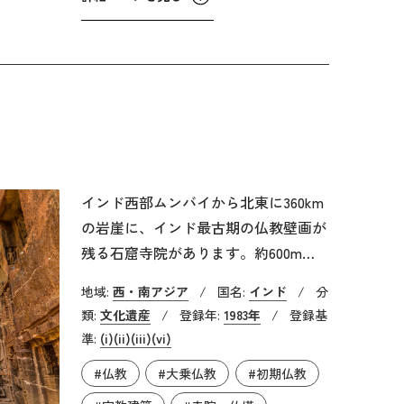
われる一帯には、約20のギリシャ神殿
がほぼ一直線状に並んでいます。
インド西部ムンバイから北東に360km
の岩崖に、インド最古期の仏教壁画が
残る石窟寺院があります。約600mほ
どの岩崖に点在する大小30の石窟は、
地域:
西・南アジア
/
国名:
インド
/
分
前期（紀元前2世紀〜後2世紀）と後期
類:
文化遺産
/
登録年:
1983年
/
登録基
（グプタ朝最盛期の5世紀〜7世紀）に
準:
(i)
(ii)
(iii)
(vi)
かけて造営されました。高さ 石窟寺
#仏教
#大乗仏教
#初期仏教
院群は、インドにおける仏教の衰退と
ともに忘れ去られていましたが、19世