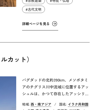
#宗教建築
#寺院・仏塔
紀初頭に英国駐留軍の士官がトラ狩り
#古代文明
の最中に偶然「発見」し、再び日の目
を見ることとなりました。
詳細ページを見る
ェルカット）
バグダッドの北約390km、メソポタミ
アのチグリス川中流域に位置するアッ
シュルは、かつて存在したアッシリア
帝国最初の首都となった都市です。現
地域:
西・南アジア
/
国名:
イラク共和国
在ではカラット・シェルカットと呼ば