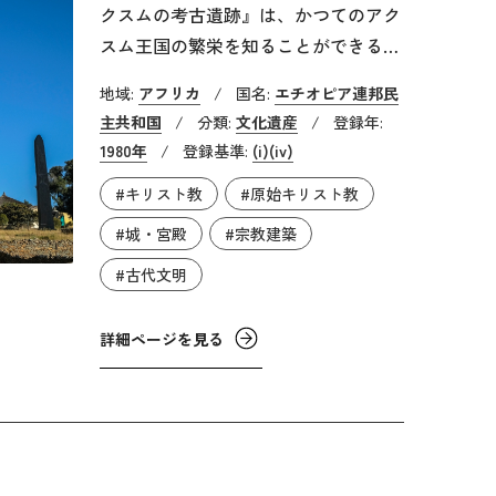
クスムの考古遺跡』は、かつてのアク
スム王国の繁栄を知ることができる貴
重な遺跡です。アクスム王国の歴史は
地域:
アフリカ
/
国名:
エチオピア連邦民
古く、1世紀前後に建国されたと言わ
主共和国
/
分類:
文化遺産
/
登録年:
れています。以降、9世紀頃までビザ
1980年
/
登録基準:
(i)
(iv)
ンツ帝国やササン朝ペルシアなどと対
#キリスト教
#原始キリスト教
峙しながらも象牙貿易などで繁栄しま
した。しかし、7世紀にイスラーム勢
#城・宮殿
#宗教建築
力が拡大すると、衰退に向かいます。
#古代文明
滅亡した時期は未だ断定されておら
ず、950年頃や1137年頃という説が有
詳細ページを見る
力です。アクスム王国は古代アフリカ
の国としては珍しくキリスト教を受容
し、国教としていきます。なお、この
キリスト教とは、451年のカルケドン
公会議で異端となったキリスト単性説