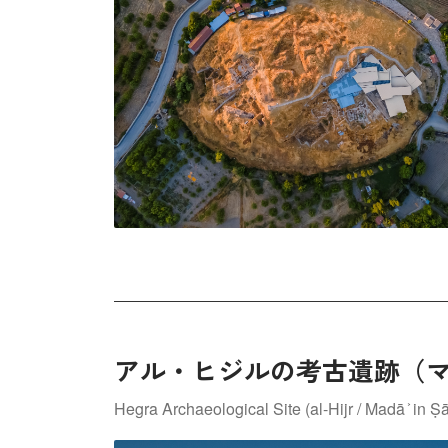
アル・ヒジルの考古遺跡（
Hegra Archaeological Site (al-Hijr / Madā ͐ in Ṣā