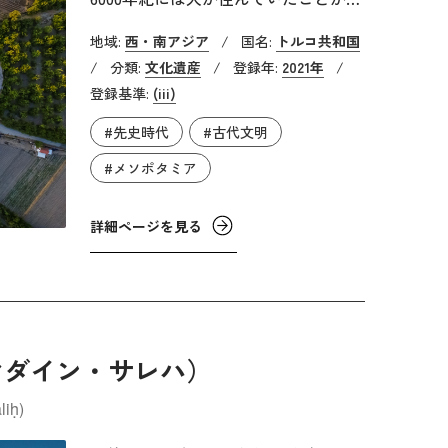
かる高さ30mの考古学的遺丘です。
地域:
西・南アジア
/
国名:
トルコ共和国
「ライオンの丘」を意味し、これはヒ
/
分類:
文化遺産
/
登録年:
2021年
/
ッタイト時代の遺跡からライオン像が
登録基準:
(iii)
発見されたことに由来因ています。ウ
#先史時代
#古代文明
ルやウルクなどのさまざまな都市国家
がメソポタミア地方で出現しますが、
#メソポタミア
それらの都市国家の影響を、アルスラ
ンテペは少なからず受けていたことも
詳細ページを見る
知ることができます。また、世界最古
の文字は、メソポタミア地方でシュメ
ール人が使用していたとされる楔形文
字と言われていますが、それよりはる
か前にこの地域で、官僚制度が登場し
マダイン・サレハ）
たことも判明しています。文字のなか
liḥ)
った時代（先史時代）で官僚制度が存
在したというのは俄かに信じがたいか