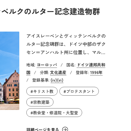
ンベルクのルター記念建造物群
アイスレーベンとヴィッテンベルクの
ルター記念碑群は、ドイツ中部のザク
セン＝アンハルト州に位置し、マルテ
ィン・ルターとその盟友であるフィリ
地域:
ヨーロッパ
/
国名:
ドイツ連邦共和
ップ・メランヒトンの生涯に深く関わ
国
/
分類:
文化遺産
/
登録年:
1996年
る場所です。これらには、ヴィッテン
/
登録基準:
(iv)
(vi)
ベルクのルターの部屋、ルターの同士
#キリスト教
#プロテスタント
メランヒトンの家、聖マリア聖堂、ヴ
ィッテンベルク城の付属聖堂、アイス
#宗教建築
レーベンのルターの生家と没した家が
#教会堂・修道院・大聖堂
含まれます。特にヴィッテンベルク城
の付属聖堂は、1517年10月31日にルタ
詳細ページを見る