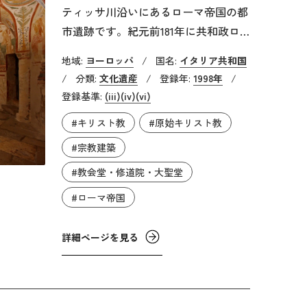
ティッサ川沿いにあるローマ帝国の都
市遺跡です。紀元前181年に共和政ロ
ーマによって軍事目的で築かれた植民
地域:
ヨーロッパ
/
国名:
イタリア共和国
都市で、452年にアッティラ王率いる
/
分類:
文化遺産
/
登録年:
1998年
/
フン族により略奪・破壊されるまで、
登録基準:
(iii)
(iv)
(vi)
数百年間にわたり、地中海とヨーロッ
#キリスト教
#原始キリスト教
パ内陸部を結ぶ交易の拠点として栄え
ました。当時の繁栄は残された公共施
#宗教建築
設跡や個人邸宅跡からうかがい知るこ
#教会堂・修道院・大聖堂
とができます。この都市遺跡はまだ大
#ローマ帝国
部分が未発掘のままです。
詳細ページを見る