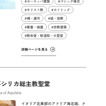
#ヨーロッパ建築
#ゴシック様式
優位を巡る争いにより、フィリップ4
世の意向の下でボニファティウス8世
#キリスト教
#カトリック
の次の教皇クレメンス5世が1309年に
#橋・運河
#城・宮殿
教皇庁をアヴィニョンに遷しました。
#要塞・城塞
#宗教建築
そこから1377年までの68年間、教皇庁
宮殿が築かれ、ノートルダム・デ・ド
#教会堂・修道院・大聖堂
ン大聖堂にゴシック様式の礼拝堂など
が増築されたほか、貴族や芸術家、文
詳細ページを見る
化人が訪れる華やかな宗教都市として
発展しました。
バシリカ総主教聖堂
a of Aquileia
イタリア北東部のアドリア海北端、ナ