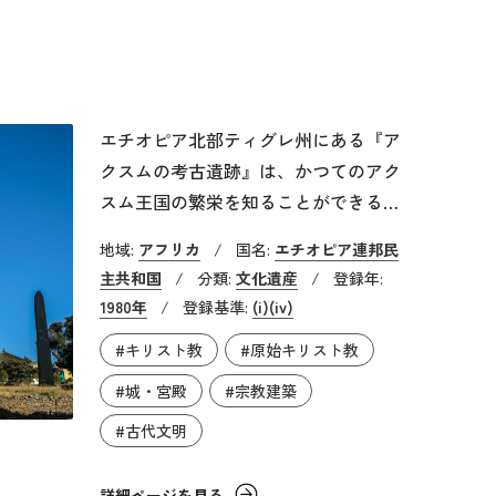
エチオピア北部ティグレ州にある『ア
クスムの考古遺跡』は、かつてのアク
スム王国の繁栄を知ることができる貴
重な遺跡です。アクスム王国の歴史は
地域:
アフリカ
/
国名:
エチオピア連邦民
古く、1世紀前後に建国されたと言わ
主共和国
/
分類:
文化遺産
/
登録年:
れています。以降、9世紀頃までビザ
1980年
/
登録基準:
(i)
(iv)
ンツ帝国やササン朝ペルシアなどと対
#キリスト教
#原始キリスト教
峙しながらも象牙貿易などで繁栄しま
した。しかし、7世紀にイスラーム勢
#城・宮殿
#宗教建築
力が拡大すると、衰退に向かいます。
#古代文明
滅亡した時期は未だ断定されておら
ず、950年頃や1137年頃という説が有
詳細ページを見る