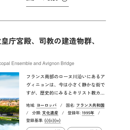
ーが有名な「95か条の論題」を掲げた
場所であり、これは宗教改革の幕開け
となり、西洋の宗教史・政治史に新た
な時代をもたらしました。宗教改革と
ルターの生涯における決定的な出来事
教皇庁宮殿、司教の建造物群、
の舞台として、ドイツ国内だけでな
く、西洋世界の政治、文化、精神的な
歴史において極めて重要な意義を持っ
iscopal Ensemble and Avignon Bridge
ています。
フランス南部のローヌ川沿いにあるア
ヴィニョンは、今は小さく静かな街で
すが、歴史的にみるとキリスト教カト
リック世界の中心地として大きな影響
地域:
ヨーロッパ
/
国名:
フランス共和国
力をもった場所でした。フランス王フ
/
分類:
文化遺産
/
登録年:
1995年
/
ィリップ4世と教皇ボニファティウス8
登録基準:
(i)
(ii)
(iv)
世の対立から始まる、教皇権と王権の