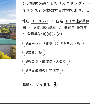
ンツ様式を融合した「カロリング・ル
ネサンス」を象徴する建物であり、八
角形の中心部を十六角形の周歩廊が取
地域:
ヨーロッパ
/
国名:
ドイツ連邦共和
り囲む集中式の構造を持っています。
国
/
分類:
文化遺産
/
登録年:
1978年
そのドーム天井はアルプス以北で最大
/
登録基準:
(i)
(ii)
(iv)
(vi)
のドーム建築とされ、現存しないもの
#ヨーロッパ建築
#キリスト教
のその天井を飾っていたモザイク装飾
なども世界遺産登録の際に評価されま
#宗教建築
した。大聖堂は中世以降増築を重ねら
#教会堂・修道院・大聖堂
れており、ゴシック様式の内陣やバロ
#世界最初の世界遺産
ック様式の円蓋など様々な建築様式を
複合させた特徴的な建造物となってい
詳細ページを見る
ます。また、世界遺産としては1978年
に最初に登録された12件の遺産のうち
のひとつとしても有名です。