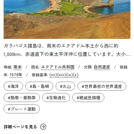
ガラパゴス諸島は、南米のエクアドル本土から西に約
1,000km、赤道直下の東太平洋沖に位置しています。大小19
の島と周辺の岩礁からなるガラパゴス諸島は、海底火山の
南米
エクアドル共和国
自然遺産
地域:
/
国名:
/
分類:
/
登録
噴火によって誕生した島で、これまでに一度も大陸と陸続
1978年
(vii)
(viii)
(ix)
(x)
年:
/
登録基準:
きになったことがない海洋島です。動植物は隔絶された島
#海洋
#島・島嶼
#火山
#世界最初の世界遺産
の環境に適応し、独自の進化を遂げていきました。現在、
ガラパゴス諸島の陸地の97%は保護地区となっており、サ
#熱帯・亜熱帯
#生物進化
#絶滅危惧種
ンタ・クルス、イサベラ、サン・クリストバル、フロレア
#プレート運動
ナの4つの島を除き、人は住んでいません。
詳細ページを見る