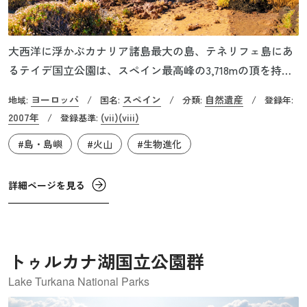
大西洋に浮かぶカナリア諸島最大の島、テネリフェ島にあ
るテイデ国立公園は、スペイン最高峰の3,718mの頂を持つ
成層火山テイデ山を中心とした総面積約190㎢の国立公園で
ヨーロッパ
スペイン
自然遺産
地域:
/
国名:
/
分類:
/
登録年:
す。テイデ山は海底からだと7,500mの高さに達し、世界で
2007年
(vii)
(viii)
/
登録基準:
3番目に高い火山構造物とされています。直近では1798年噴
#島・島嶼
#火山
#生物進化
火し、現在も硫黄を噴出するなど長期にわたって火山活動
を続けるこの山は、クレーターや成層火山などの多様な火
山地形が見られるほか、地球史や海洋火山の形成過程を知
詳細ページを見る
るうえで重要な場所とされています。
トゥルカナ湖国立公園群
Lake Turkana National Parks