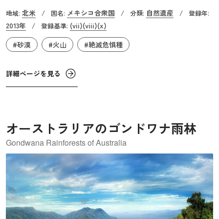
れています。この遺産は、二つの明確に異なる広範な景観
北米
メキシコ合衆国
自然遺産
地域:
/
国名:
/
分類:
/
登録年:
タイプで構成されています。一つは、黒と赤の溶岩流と砂
2013年
(vii)
(viii)
(x)
/
登録基準:
漠の舗装道路が広がる休火山ピナカテ楯状地であり、もう
#砂漠
#火山
#絶滅危惧種
一つは常に変化する最大200メートルの高さに達する変化に
富んだ砂丘が広がるグラン・アルタル砂漠です。火山楯状
地の暗い色と広大な砂の海が劇的な対比を生み出し、視覚
詳細ページを見る
的に傑出した風景を提供しています。線状砂丘、星型砂
丘、ドーム型砂丘など多様な砂丘が存在し、壮大な美しさ
を持っています。
オーストラリアのゴンドワナ雨林
Gondwana Rainforests of Australia