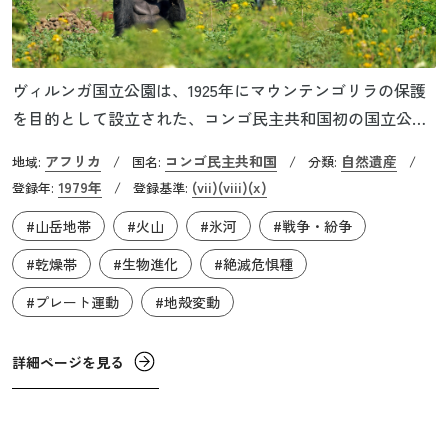
ヴィルンガ国立公園は、1925年にマウンテンゴリラの保護
を目的として設立された、コンゴ民主共和国初の国立公園
です。この国立公園は、アフリカ大地溝帯（グレート・リ
アフリカ
コンゴ民主共和国
自然遺産
地域:
/
国名:
/
分類:
/
フト・バレー）にあるアルバーティーン地溝帯の中心に位
1979年
(vii)
(viii)
(x)
登録年:
/
登録基準:
置しています。アフリカでも屈指の活火山であるニアムラ
#山岳地帯
#火山
#氷河
#戦争・紛争
ギラ火山と、富士山に近い標高3,470mのニイラゴンゴ火山
があり、この二つの活火山でアフリカの歴史的な大噴火の5
#乾燥帯
#生物進化
#絶滅危惧種
分の2が発生していることから、地質学的にも非常に重要な
#プレート運動
#地殻変動
場所として世界遺産に登録されました。また、隣国ウガン
ダの世界遺産『ルウェンゾリ山地国立公園』にも隣接して
詳細ページを見る
おり、山地林だけでなく、サバンナや氷河も広がっていま
す。