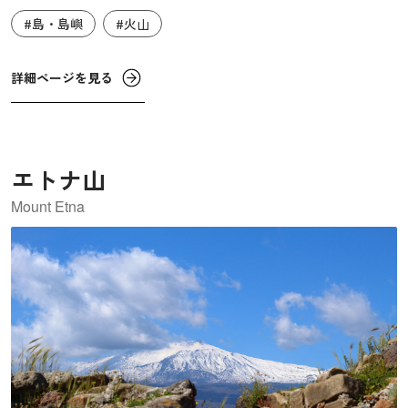
どが、長い火山活動の歴史によって形成されました。ま
#島・島嶼
#火山
た、青く澄んだ海に囲まれた美しい風景や、噴火が続く火
山、海に湧き出る温泉などで、人気のリゾートとなってい
ます。「エオーリエ」という名前は、ギリシャ神話の風の
詳細ページを見る
神アイオロス（イタリア語でエオーロ）が住むところとい
う伝説に由来しています。
エトナ山
Mount Etna