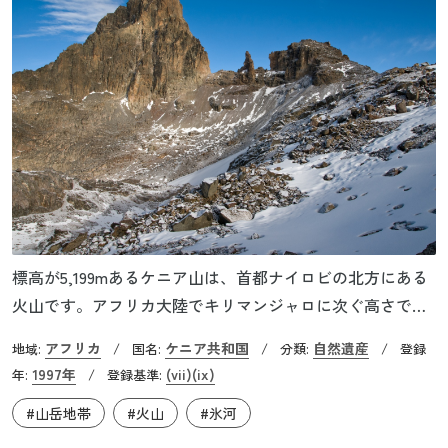
標高が5,199mあるケニア山は、首都ナイロビの北方にある
火山です。アフリカ大陸でキリマンジャロに次ぐ高さで、
赤道直下に位置しますが、山頂付近は万年雪や氷河に覆わ
アフリカ
ケニア共和国
自然遺産
地域:
/
国名:
/
分類:
/
登録
れています。国立公園に指定されているのはこのケニア山
1997年
(vii)
(ix)
年:
/
登録基準:
の標高3,350m以上のエリアで、そこにはキク科のジャイア
#山岳地帯
#火山
#氷河
ントセネシオなどが見られます。これは高山植物としては
非常に珍しい、背丈が5mほどもあるアフリカ固有の植物で