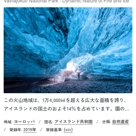
Vatnajökull National Park - Dynamic Nature of Fire and Ice
この火山地域は、1万4,000㎢を超える広大な面積を誇り、
アイスランドの国土のおよそ14％を占めています。園の名
称の由来となっている、7,800㎢のヴァトナヨークトル氷帽
ヨーロッパ
アイスランド共和国
自然遺産
地域:
/
国名:
/
分類:
や、10の火山が存在します。そのうち2つは国内でも特に活
2019年
(viii)
/
登録年:
/
登録基準:
発な活火山で、残りの8つは氷河の下にあります。火山やヴ