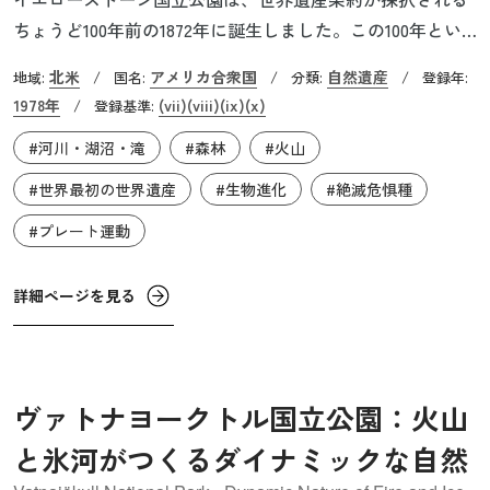
ちょうど100年前の1872年に誕生しました。この100年とい
うのは偶然ではありません。1971年2月、アメリカ合衆国大
北米
アメリカ合衆国
自然遺産
地域:
/
国名:
/
分類:
/
登録年:
統領のリチャード・ニクソンが、「イエローストーン国立
1978年
(vii)
(viii)
(ix)
(x)
/
登録基準:
公園」設立100周年に当たる1972年に自然遺産と文化遺産を
#河川・湖沼・滝
#森林
#火山
共に保護する国際的な体制を立ち上げると演説します。そ
こから様々な案が一気にまとめられ、世界遺産条約がユネ
#世界最初の世界遺産
#生物進化
#絶滅危惧種
スコ総会で採択されました。そして「イエローストーン国
#プレート運動
立公園」は、1978年に世界で最初に登録された世界遺産の
ひとつになりました。
詳細ページを見る
ヴァトナヨークトル国立公園：火山
と氷河がつくるダイナミックな自然