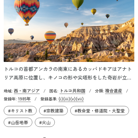
トルコの首都アンカラの南東にあるカッパドキアはアナト
リア高原に位置し、キノコの形や尖塔形をした奇岩が立ち
並び、トルコを代表する観光地の一つです。南と東にある
西・南アジア
トルコ共和国
複合遺産
地域:
/
国名:
/
分類:
/
エルジェス山とハッサン山という3,000m級の山が約300万
1985年
(i)
(iii)
(v)
(vii)
登録年:
/
登録基準:
年前に起こした大噴火で、一帯が火山灰や溶岩に覆われま
#キリスト教
#宗教建築
#教会堂・修道院・大聖堂
した。それが長い年月を経て積み重ねられ、火山灰の層は
凝灰岩に、溶岩は玄武岩となりました。もろさのある凝灰
#山岳地帯
#火山
岩の層は雨風の浸食を受けて奇岩となり、削りやすさを生
かし、住居や聖堂、修道院などがつくられました。