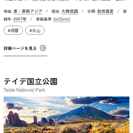
れています。これらの地域は、総面積約188.5㎢にわたりま
東・東南アジア
大韓民国
自然遺産
地域:
/
国名:
/
分類:
/
登
す。済州島は約120万年前に誕生した火山島で、標高1,950m
2007年
(vii)
(viii)
録年:
/
登録基準:
の漢拏山が韓国最高峰としてそびえ立っています。周辺に
#洞窟
#火山
は火山活動によって生まれた滝や奇岩、火山湖など、息を
呑むような景観が広がっており、高山植物の宝庫でもあり
ます。また、拒文岳の噴火により約30万〜10万年前に形成
詳細ページを見る
された拒文岳溶岩洞窟系は、その長さと複雑さから「世界
で最も優れた洞窟システム」と評されています。これらの
地域は、地球の形成と進化に関する重要な証拠であり、自
テイデ国立公園
然の壮大さを感じさせてくれます。
Teide National Park