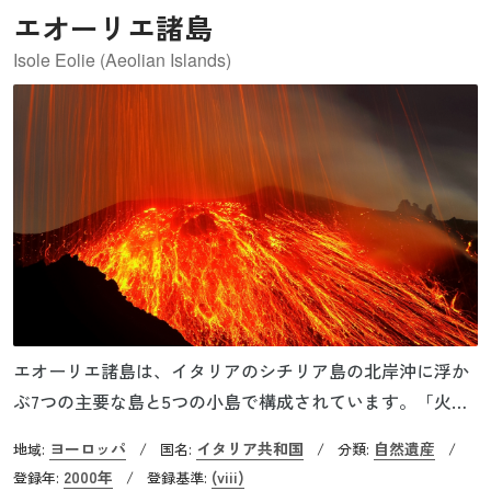
エオーリエ諸島
Isole Eolie (Aeolian Islands)
エオーリエ諸島は、イタリアのシチリア島の北岸沖に浮か
ぶ7つの主要な島と5つの小島で構成されています。「火
山」という名のヴルカーノ島、諸島内最大のリーパリ島、
ヨーロッパ
イタリア共和国
自然遺産
地域:
/
国名:
/
分類:
/
そして「地中海の灯台」との異名を持つストロンボリ島な
2000年
(viii)
登録年:
/
登録基準: