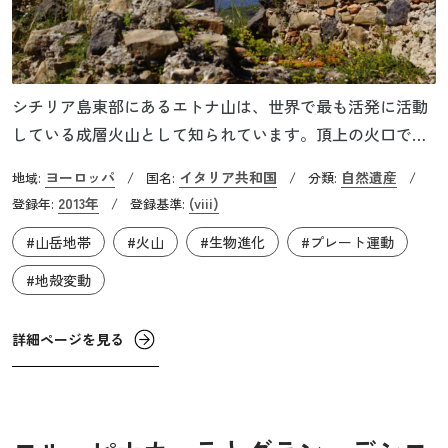
シチリア島東部にあるエトナ山は、世界で最も活発に活動
している成層火山として知られています。頂上の火口では
絶えることなく噴火活動が継続しており、側面部や亀裂か
ヨーロッパ
イタリア共和国
自然遺産
地域:
/
国名:
/
分類:
/
らは頻繁に溶岩流が流れ出ます。直近では、2025年6月に大
2013年
(viii)
登録年:
/
登録基準:
規模な噴火が発生しました。一方で、地中海周辺の島で最
#山岳地帯
#火山
#生物進化
#プレート運動
も高い山でもあるエトナ山の歴史は古く、50万年前まで遡
ることができると考えられています。文献上では少なくと
#地殻変動
も2,700年前から継続的な噴火の記録が残されており、火山
活動の歴史について文書で記録された世界で最も古い例の
詳細ページを見る
ひとつとされています。