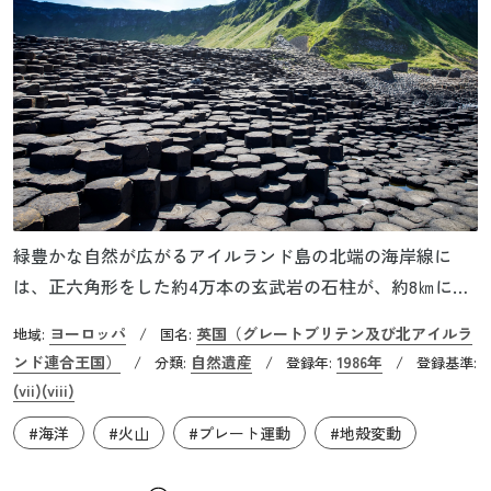
緑豊かな自然が広がるアイルランド島の北端の海岸線に
は、正六角形をした約4万本の玄武岩の石柱が、約8㎞にわ
たって陸から海へとなだらかに続く石の道のように伸びて
ヨーロッパ
英国（グレートブリテン及び北アイルラ
地域:
/
国名:
います。この不思議な光景は、この地に伝わる巨人伝説に
ンド連合王国）
自然遺産
1986年
/
分類:
/
登録年:
/
登録基準:
ちなみ、「ジャイアンツ・コーズウェイ」（巨人の石道）
(vii)
(viii)
と名付けられています。これらの石柱は人間が意図的に並
#海洋
#火山
#プレート運動
#地殻変動
べたように見えますが、約6,000万年前の火山の大爆発の際
に、大量のマグマが冷えて固まる過程の自然現象でつくら