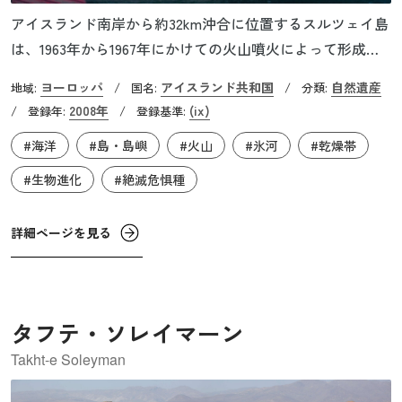
アイスランド南岸から約32km沖合に位置するスルツェイ島
は、1963年から1967年にかけての火山噴火によって形成さ
れた新しい島です。誕生以来、法的に保護されており、人
ヨーロッパ
アイスランド共和国
自然遺産
地域:
/
国名:
/
分類:
間の立ち入りが制限されています。そのため、動植物が新
2008年
(ix)
/
登録年:
/
登録基準:
しい土地へどのように定着していくのかを観察するための
#海洋
#島・島嶼
#火山
#氷河
#乾燥帯
長期的な研究の場となっています。現在、海岸の浸食が進
行しており、すでに島の面積は半減しています。今後さら
#生物進化
#絶滅危惧種
に3分の2が浸食され、最終的には最も安定した中心部のみ
が残ると予想されています。自然の力によって生み出され
詳細ページを見る
たこの島は、同じく自然の力によって姿を変え続けていま
す。
タフテ・ソレイマーン
Takht-e Soleyman