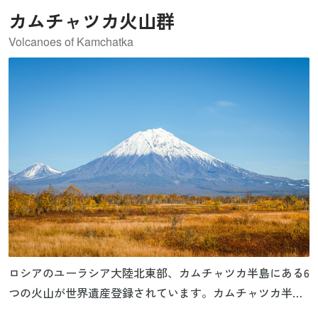
されています。また、「世界で最も保存状態の良い浸食カ
カムチャツカ火山群
ルデラ」とされる浸食カルデラもこの地域にあり、その大
きさや年代、中央の山塊の存在、カルデラ底の基盤岩への
Volcanoes of Kamchatka
浸食などの際だった特徴で貴重な情報を提供しています。
ロシアのユーラシア大陸北東部、カムチャツカ半島にある6
つの火山が世界遺産登録されています。カムチャツカ半島
には300以上の活火山があり、比較的規模の小さな爆発を繰