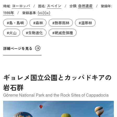
アメリカ大陸を目指したコロンブスが西へ向かう航路で最
ヨーロッパ
スペイン
自然遺産
地域:
/
国名:
/
分類:
/
登録年:
後の補給を行った島としても知られています。火山島であ
1986年
(vii)
(ix)
/
登録基準:
るゴメラ島中央部に位置するガラホナイ国立公園では、湿
#島・島嶼
#森林
#熱帯雨林
#温帯林
潤な海風によって発生する霧により、約6,500万～200万年
前の太古の環境が色濃く保たれ続けています。第三紀にヨ
#火山
#生物進化
#絶滅危惧種
ーロッパと北アフリカの大部分を占めていた熱帯雨林と暖
温帯林の名残を残す森林をもつガラホナイ国立公園、そこ
詳細ページを見る
には多くの固有種が生息しており、中には絶滅の危機に瀕
しているものもいます。
ギョレメ国立公園とカッパドキアの
岩石群
Göreme National Park and the Rock Sites of Cappadocia