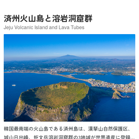
済州火山島と溶岩洞窟群
Jeju Volcanic Island and Lava Tubes
韓国最南端の火山島である済州島は、漢拏山自然保護区、
城山日出峰、拒文岳溶岩洞窟群の3地域が世界遺産に登録さ