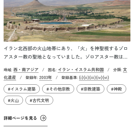
イラン北西部の火山地帯にあり、「火」を神聖視するゾロ
アスター教の聖地となっていました。ゾロアスター教は世
界最古の宗教のひとつで、紀元前6世紀のアケメネス朝ペル
西・南アジア
イラン・イスラム共和国
文
地域:
/
国名:
/
分類:
シア時代にはすでに信仰されており、その後のササン朝ペ
化遺産
2003年
(i)
(ii)
(iii)
(iv)
(vi)
/
登録年:
/
登録基準:
ルシア時代には国教となりました。タフテ・ソレイマーン
#イスラム建築
#その他宗教
#宗教建築
#神殿
には国家的祭祀を行った聖なる拝火壇「アザル・ゴシュナ
スブ」がおかれ、聖地として発展しました。歴代のササン
#火山
#古代文明
朝の王は王位を受け継ぐ際に、この場所で火を捧げたと言
われています。
詳細ページを見る