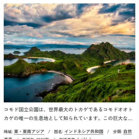
コモド国立公園は、世界最大のトカゲであるコモドオオト
カゲの唯一の生息地として知られています。この巨大な爬
虫類は、体長は最大3m、体重100kg以上に達します。かつ
東・東南アジア
インドネシア共和国
自然
地域:
/
国名:
/
分類:
てインドネシアとオーストラリアには大型のトカゲが生息