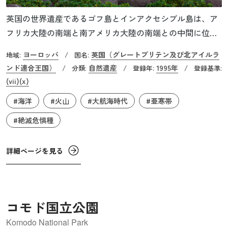
英国の世界遺産であるゴフ島とインアクセシブル島は、ア
フリカ大陸の南端と南アメリカ大陸の南端との中間に位置
する、南大西洋上に浮かぶ島です。この2つの島は人間界か
ヨーロッパ
英国（グレートブリテン及び北アイルラ
地域:
/
国名:
ら隔絶され、亜寒帯の海洋性気候でしばしば暴風雨に見舞
ンド連合王国）
自然遺産
1995年
/
分類:
/
登録年:
/
登録基準:
われる厳しい自然環境にあります。断崖が続く海岸線に
(vii)
(x)
は、アルバトロス（アホウドリ）などの海鳥が、巨大な集
#海洋
#火山
#大航海時代
#亜寒帯
団営巣地を形成しています。ゴフ島には、固有種の陸鳥が2
種、固有種の植物が12種生息しており、また、インアクセ
#絶滅危惧種
シブル島ではマメクロクイナが有名ですが、これは「飛べ
ない鳥」として世界で最も小さい種です。
詳細ページを見る
コモド国立公園
Komodo National Park