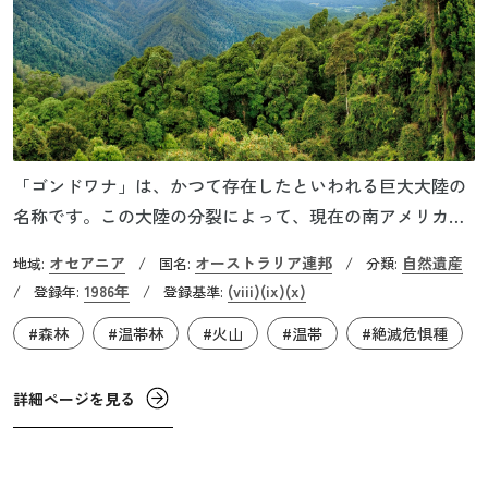
「ゴンドワナ」は、かつて存在したといわれる巨大大陸の
名称です。この大陸の分裂によって、現在の南アメリカ、
アフリカ、オーストラリア、南極、インドなどの大陸が誕
オセアニア
オーストラリア連邦
自然遺産
地域:
/
国名:
/
分類:
生したとされています。そのゴンドワナ大陸の活動の歴史
1986年
(viii)
(ix)
(x)
/
登録年:
/
登録基準:
を伝えるのが、オーストラリア東海岸、ニュー・サウス・
#森林
#温帯林
#火山
#温帯
#絶滅危惧種
ウェールズ州やクイーンズランド州にまたがる地域です。
火山活動で生まれた山岳地域や世界最大級の多雨林帯が広
がり、地球の進化の歴史や地質学的プロセスを伝える痕跡
詳細ページを見る
を残しています。たとえば、ツイード火山群など一連の火
山は、地形進化の年代測定を可能にするという点で重要視