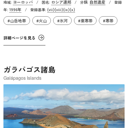
ヨーロッパ
ロシア連邦
自然遺産
地域:
/
国名:
/
分類:
/
登録
り返す「ストロンボリ式」、粘り気の少ないマグマが連続
1996年
(vii)
(viii)
(ix)
(x)
年:
/
登録基準:
的に流れ出す「ハワイ式」など様々なタイプの活火山があ
#山岳地帯
#火山
#氷河
#亜寒帯
#寒帯
ることから「火山の博物館」とも呼ばれています。カムチ
ャツカ半島の3,000ｍを超える山は、活火山であっても氷河
や氷帽が見られ、複雑で険峻な地形を作り出しています。
詳細ページを見る
ガラパゴス諸島
Galápagos Islands