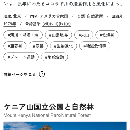
ンは、長年にわたるコロラド川の浸食作用と風化によって
つくり出された、世界最大規模の渓谷です。全長は
北米
アメリカ合衆国
自然遺産
地域:
/
国名:
/
分類:
/
登録年:
445km、深さは約1,500ｍ、幅は500ｍから30kmにも及び、
1979年
(vii)
(viii)
(ix)
(x)
/
登録基準:
600万年にわたる地質活動の痕跡を現在に伝えています。こ
#河川・湖沼・滝
#山岳地帯
#火山
#乾燥帯
の一帯の土地は、約6,500万年前に発生した地殻変動による
造山活動によって隆起し、その結果としてコロラド高原が
#亜寒帯
#寒帯
#生物進化
#絶滅危惧種
形成されました。約1,000万年前からは、軟らかい堆積層が
#プレート運動
#地殻変動
コロラド川の浸食により削られ、約120万年前には現在の姿
になったと考えられています。なお、この地域の隆起速度
詳細ページを見る
がコロラド川の浸食速度よりも遅かったため、川の流れが
逸れることなく深い渓谷が形成されました。
ケニア山国立公園と自然林
Mount Kenya National Park/Natural Forest