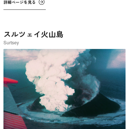
詳細ページを見る
れたものです。他にも、この海岸では、12mの高さの柱が
60本並ぶ「巨人のオルガン」や、浸食により崖から切り離
された多くの柱が見られることから「煙突口」と呼ばれる
独特の景観を見ることができます。
スルツェイ火山島
Surtsey