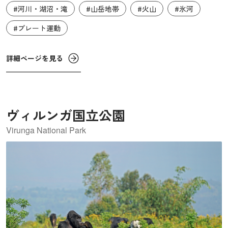
#河川・湖沼・滝
#山岳地帯
#火山
#氷河
ァトナヨークトル氷帽の下に広がる地溝との相互作用はさ
まざまな形で表れますが、最も壮観なのはヨークルフロイ
#プレート運動
プ（氷河湖決壊洪水）と呼ばれる現象です。これは、噴火
の際に氷河の縁が決壊して突然発生する洪水のことです。
詳細ページを見る
こうした現象が繰り返し起こることで、独特な砂地平原や
河川、渓谷が形成されました。また、この火山地域には氷
河期を生き延びた地下水生生物の固有種が生息しており、
単細胞生物が繁栄しています。これらの湖は、初期の地球
ヴィルンガ国立公園
や、木星や土星の氷の衛星の環境を再現している可能性が
Virunga National Park
あるとされています。