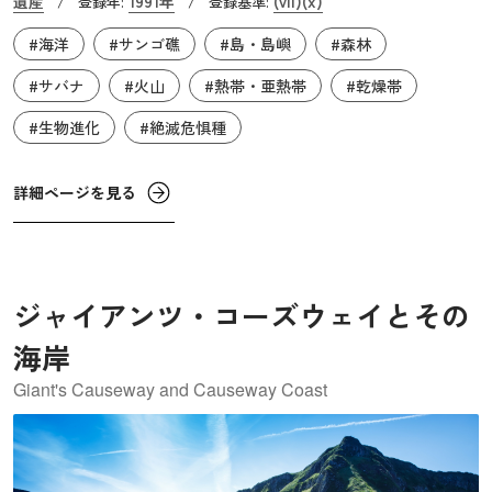
遺産
1991年
(vii)
(x)
/
登録年:
/
登録基準:
していましたが、その多くは絶滅してしまい、コモドオオ
#海洋
#サンゴ礁
#島・島嶼
#森林
トカゲはその最後の種だと考えられています。コモドオオ
トカゲの歯の間からは、獲物の血液の凝固を妨げ失血させ
#サバナ
#火山
#熱帯・亜熱帯
#乾燥帯
る毒が出ることが分かっており、その毒を使って狩りを行
#生物進化
#絶滅危惧種
っています。
詳細ページを見る
ジャイアンツ・コーズウェイとその
海岸
Giant's Causeway and Causeway Coast