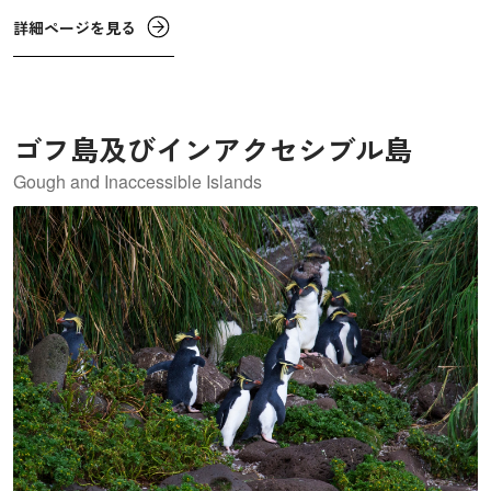
す。この世界遺産「ケニア山国立公園と自然林」は、2013
詳細ページを見る
年には、ケニア山の麓に位置するレワ野生生物保全地域な
ども追加で登録されました。そこには、絶滅危惧種のグレ
ビーシマウマやクロサイなども生息しています。
ゴフ島及びインアクセシブル島
Gough and Inaccessible Islands