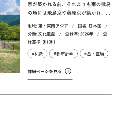
京が築かれる前、それよりも南の飛鳥
の地には飛鳥京や藤原京が築かれ、律
令国家である現在の日本国の起源とな
地域:
東・東南アジア
/
国名:
日本国
/
るような時代がありました。この約
分類:
文化遺産
/
登録年:
2026年
/
登
120年間は飛鳥時代と呼ばれます。
録基準:
(ii)
(iii)
『飛鳥・藤原の宮都』は、「宮殿・官
#仏教
#都市計画
#墓・霊廟
衙（かんが）跡」と「仏教寺院跡」、
「墳墓」の3分野で、6世紀末から8世
詳細ページを見る
紀初頭にかけて大陸や朝鮮半島と交流
しながら日本で初めての中央集権体制
に基づく宮都が誕生したことを示して
います。