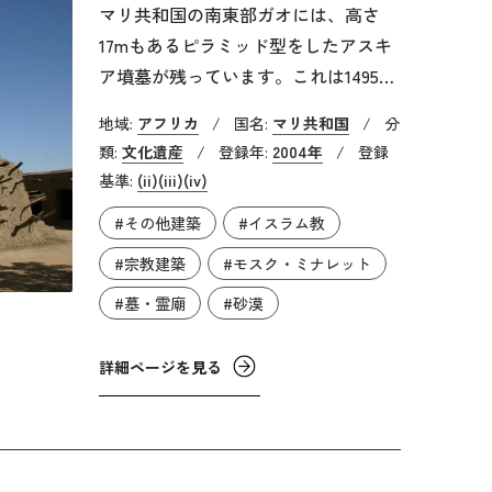
マリ共和国の南東部ガオには、高さ
17mもあるピラミッド型をしたアスキ
ア墳墓が残っています。これは1495
年、かつてニジェール川流域を中心に
地域:
アフリカ
/
国名:
マリ共和国
/
分
繁栄したソンガイ帝国の時代に造営さ
類:
文化遺産
/
登録年:
2004年
/
登録
れたもので、ガオはその都でした。こ
基準:
(ii)
(iii)
(iv)
の帝国を治めていたアスキア・モハメ
#その他建築
#イスラム教
ド王は、信心深いイスラム教徒で、後
にイスラム教を国教に定めました。ア
#宗教建築
#モスク・ミナレット
スキア・モハメド央の泥を固めてつく
#墓・霊廟
#砂漠
られている墳墓は、丸みを帯びた形が
特徴で、西アフリカのサヘル地域特有
詳細ページを見る
の建築様式を代表する建造物です。15
世紀から16世紀にかけて、同帝国は岩
塩と金を中心としたサハラ交易を掌握
しましたが、これはその時代の栄華を