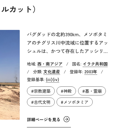
物語るものだとも言えます。付近一帯
ェルカット）
には墳墓のほか、平屋根の2つのモス
ク、共同墓地、野外集会所も残存しま
す。2012年、地域紛争の勃発による破
バグダッドの北約390km、メソポタミ
壊などを理由に、危機遺産リストに登
アのチグリス川中流域に位置するアッ
録されました。
シュルは、かつて存在したアッシリア
帝国最初の首都となった都市です。現
地域:
西・南アジア
/
国名:
イラク共和国
在ではカラット・シェルカットと呼ば
/
分類:
文化遺産
/
登録年:
2003年
/
れています。都市の起源は紀元前3千
登録基準:
(iii)
(iv)
年紀前半、シュメール人の初期王朝が
#宗教建築
#神殿
#墓・霊廟
存在していた時代に遡ります。アッカ
ド帝国（紀元前2334～前2154年頃）の
#古代文明
#メソポタミア
時代には重要な中心地であり、ウル第
3王朝（紀元2112～前2004年頃）には
詳細ページを見る
統治下に置かれていました。紀元前14