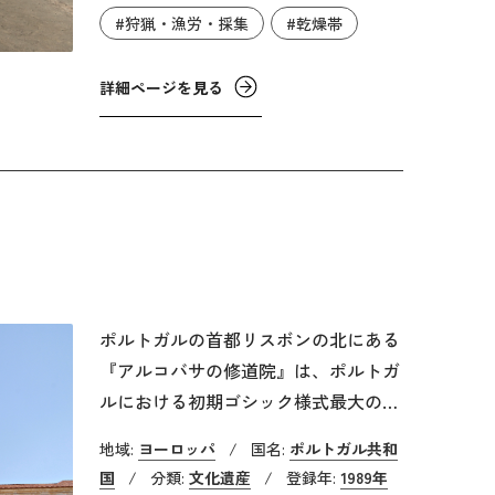
いたことが分かっています。居住跡や
#狩猟・漁労・採集
#乾燥帯
墓地、貝塚など生活の痕跡からは、鉱
物や植物素材で作られた道具や、骨や
詳細ページを見る
貝で作られたシンプルな器具が発見さ
れました。これらの道具は、海洋資源
を集中的に活用するためのものであ
り、チンチョーロ文化の複雑な精神性
を伝えるものです。
ポルトガルの首都リスボンの北にある
『アルコバサの修道院』は、ポルトガ
ルにおける初期ゴシック様式最大のシ
トー会修道院です。1143年にポルトガ
地域:
ヨーロッパ
/
国名:
ポルトガル共和
ル初代国王に即位したアフォンソ1世
国
/
分類:
文化遺産
/
登録年:
1989年
は、1152年にはアルコバサ周辺の開拓