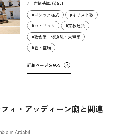
/
登録基準:
(i)
(iv)
を委任する形で、シトー会へ一帯の土
#ゴシック様式
#キリスト教
地を譲渡します。これには、当時キリ
スト教世界で力をつけ始めたシトー会
#カトリック
#宗教建築
の聖ベルナールから支援を得たいとい
#教会堂・修道院・大聖堂
うアフォンソ1世の目論見があったと
#墓・霊廟
言われています。修道院の建設は1178
年に開始されました。
詳細ページを見る
サフィ・アッディーン廟と関連
ble in Ardabil