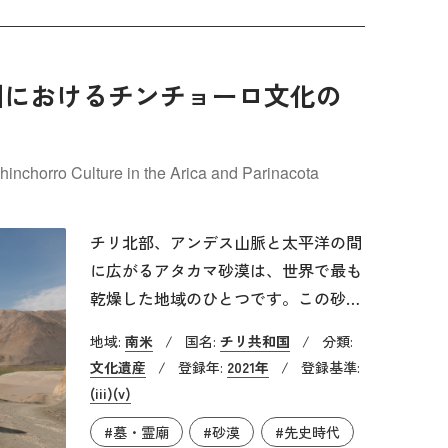
世紀から前9世紀にかけては、アッシ
リア帝国の都が置かれ、西アジアの交
易都市として発展していきます。しか
し、紀元前612年に新バビロニアとメ
州におけるチンチョーロ文化の
ディアにより破壊され、その後1～2世
紀のパルティア時代に都市は再建され
ました。
Chinchorro Culture in the Arica and Parinacota
チリ北部、アンデス山脈と太平洋の間
に広がるアタカマ砂漠は、世界で最も
乾燥した地域のひとつです。この砂漠
の海岸地帯に、紀元前5450～前890年
地域:
南米
/
国名:
チリ共和国
/
分類:
ごろにかけて、チンチョーロと呼ばれ
文化遺産
/
登録年:
2021年
/
登録基準:
る海洋狩猟採集民が暮らしていまし
(iii)
(v)
た。チンチョーロの人々は、過酷な環
#墓・霊廟
#砂漠
#先史時代
境の中で海洋資源に依存した生活を築